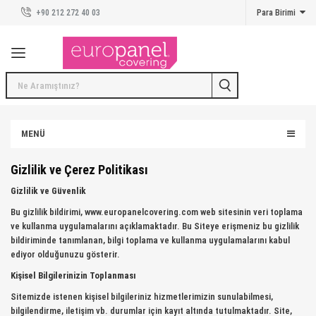
+90 212 272 40 03
Para Birimi
Duvar Panelleri
Duvar Panelleri
Kreatif Koleksiyon
Taş Duvar Kaplama Panelleri
MENÜ
Beton Duvar Kaplama Panelleri
Gizlilik ve Çerez Politikası
Tuğla Duvar Kaplama Panelleri
Gizlilik ve Güvenlik
Ahşap Duvar Kaplama Panelleri
Bu gizlilik bildirimi, www.europanelcovering.com web sitesinin veri toplama
ve kullanma uygulamalarını açıklamaktadır. Bu Siteye erişmeniz bu gizlilik
Karo Duvar Kaplama Panelleri
bildiriminde tanımlanan, bilgi toplama ve kullanma uygulamalarını kabul
ediyor olduğunuzu gösterir.
Duvar Kaplama Modelleri ve Uygulamaları
Kişisel Bilgilerinizin Toplanması
Sitemizde istenen kişisel bilgileriniz hizmetlerimizin sunulabilmesi,
İlham Veren Mekanlar
bilgilendirme, iletişim vb. durumlar için kayıt altında tutulmaktadır. Site,