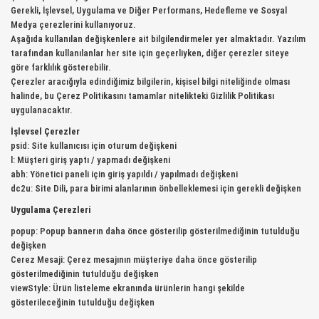
Gerekli, İşlevsel, Uygulama ve Diğer Performans, Hedefleme ve Sosyal
Medya çerezlerini kullanıyoruz.
Aşağıda kullanılan değişkenlere ait bilgilendirmeler yer almaktadır. Yazılım
tarafından kullanılanlar her site için geçerliyken, diğer çerezler siteye
göre farklılık gösterebilir.
Çerezler aracığıyla edindiğimiz bilgilerin, kişisel bilgi niteliğinde olması
halinde, bu Çerez Politikasını tamamlar nitelikteki Gizlilik Politikası
uygulanacaktır.
İşlevsel Çerezler
psid: Site kullanıcısı için oturum değişkeni
l: Müşteri giriş yaptı / yapmadı değişkeni
abh: Yönetici paneli için giriş yapıldı / yapılmadı değişkeni
dc2u: Site Dili, para birimi alanlarının önbelleklemesi için gerekli değişken
Uygulama Çerezleri
popup: Popup bannerın daha önce gösterilip gösterilmediğinin tutulduğu
değişken
Cerez Mesaji: Çerez mesajının müşteriye daha önce gösterilip
gösterilmediğinin tutulduğu değişken
viewStyle: Ürün listeleme ekranında ürünlerin hangi şekilde
gösterileceğinin tutulduğu değişken