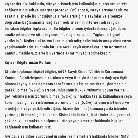
ziyaretleriniz hakkında, siteye erişmek için kullandığınız internet servis
sağlayıcısının adı ve internet protokol (IP) adresi, siteye erişme tarihi ve
saatiniz, sitede bulunduğunuz sırada eriştiğiniz sayfalar ve sitemize
doğrudan bağlanmanızı sağlayan web sitesinin internet adresi gibi
birtakım bilgiler toplayabilir. Bu bilgiler sitenin iyileştirilmesi, eğilimlerin
analiz edilmesi ve sitenin yönetilmesi için kullanılır. Toplanan kişisel
verilerin 3. Kişilere aktarımı kural olarak müşterilerimizin onayı olmaksızın
yapılmamaktadır. Bununla birlikte 6698 sayılı Kişisel Verilerin Korunması
Kanunu madde 8/2-a ve b uyarınca aktarımı yapılabilmektedir.
Kişisel Bilgilerinizin Kullanımı
Sitede toplanan kişisel bilgiler, 6698 Sayılı Kişisel Verilerin Korunması
Kanunu, Bir sözleşmenin kurulması veya ifasıyla doğrudan doğruya ilgili
olması kaydıyla sözleşmenin taraflarına ait kişisel verilerin işlenmesinin
gerekli olması(5/2-c), Veri sorumlusunun hukuki yükümlülüğünü yerine
getirebilmesi için zorunlu olması(5/2-ç), Bir hakkın tesisi, kullanılması veya
korunması için veri işlemenin zorunlu olması(5/2-e), sitenin işletilmesi ve
istediğiniz veya yetkilendirdiğiniz hizmetlerin sağlanması ya da işlemlerin
yerine getirilmesi için kullanılır. Kişisel bilgilerinizi, bildirimleri de içerecek
şekilde, kullanmakta olduğunuz ürün veya hizmetler hakkında bilgiler
sağlamak için kullanabiliriz.
Ayrıca, size diğer Europanel ürünleri ve hizmetleri hakkında bilgiler SMS