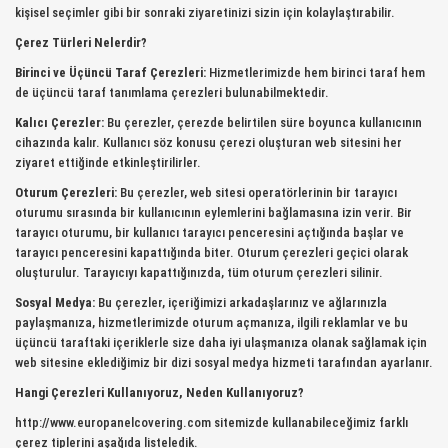
kişisel seçimler gibi bir sonraki ziyaretinizi sizin için kolaylaştırabilir.
Çerez Türleri Nelerdir?
Birinci ve Üçüncü Taraf Çerezleri:
Hizmetlerimizde hem birinci taraf hem
de üçüncü taraf tanımlama çerezleri bulunabilmektedir.
Kalıcı Çerezler:
Bu çerezler, çerezde belirtilen süre boyunca kullanıcının
cihazında kalır. Kullanıcı söz konusu çerezi oluşturan web sitesini her
ziyaret ettiğinde etkinleştirilirler.
Oturum Çerezleri:
Bu çerezler, web sitesi operatörlerinin bir tarayıcı
oturumu sırasında bir kullanıcının eylemlerini bağlamasına izin verir. Bir
tarayıcı oturumu, bir kullanıcı tarayıcı penceresini açtığında başlar ve
tarayıcı penceresini kapattığında biter. Oturum çerezleri geçici olarak
oluşturulur. Tarayıcıyı kapattığınızda, tüm oturum çerezleri silinir.
Sosyal Medya:
Bu çerezler, içeriğimizi arkadaşlarınız ve ağlarınızla
paylaşmanıza, hizmetlerimizde oturum açmanıza, ilgili reklamlar ve bu
üçüncü taraftaki içeriklerle size daha iyi ulaşmanıza olanak sağlamak için
web sitesine eklediğimiz bir dizi sosyal medya hizmeti tarafından ayarlanır.
Hangi Çerezleri Kullanıyoruz, Neden Kullanıyoruz?
http://www.europanelcovering.com sitemizde kullanabileceğimiz farklı
çerez tiplerini aşağıda listeledik.