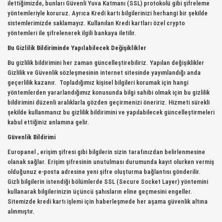
ilettiğimizde, bunları Güvenli Yuva Katmanı (SSL) protokolü gibi şifreleme
yöntemleriyle koruruz. Ayrıca Kredi kartı bilgilerinizi herhangi bir şekilde
sistemlerimizde saklamayız. Kullanılan Kredi kartları özel crypto
yöntemleri ile şifrelenerek ilgili bankaya iletilir.
Bu Gizlilik Bildiriminde Yapılabilecek Değişiklikler
Bu gizlilik bildirimini her zaman güncelleştirebiliriz. Yapılan değişiklikler
Gizlilik ve Güvenlik sözleşmesinin internet sitesinde yayımlandığı anda
geçerlilik kazanır. Topladığımız kişisel bilgileri korumak için hangi
yöntemlerden yararlandığımız konusunda bilgi sahibi olmak için bu gizlilik
bildirimini düzenli aralıklarla gözden geçirmenizi öneririz. Hizmeti sürekli
şekilde kullanmanız bu gizlilik bildirimini ve yapılabilecek güncelleştirmeleri
kabul ettiğiniz anlamına gelir.
Güvenlik Bildirimi
Europanel , erişim şifresi gibi bilgilerin sizin tarafınızdan belirlenmesine
olanak sağlar. Erişim şifresinin unutulması durumunda kayıt olurken vermiş
olduğunuz e-posta adresine yeni şifre oluşturma bağlantısı gönderilir.
Gizli bilgilerin istendiği bölümlerde SSL (Secure Socket Layer) yöntemini
kullanarak bilgilerinizin üçüncü şahısların eline geçmesini engeller.
Sitemizde kredi kartı işlemi için haberleşmede her aşama güvenlik altına
alınmıştır.