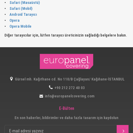
•
Safari (Masaüstü)
•
Safari (Mobil)
•
Android Tarayıcı
•
Opera
•
Opera Mobile
Diğer tarayıcılar için, lütfen tarayıcı üreticinizin sağladığı belgelere bakın.
Gürsel mh. Kağıthane cd. No 110/B Çağlayan/ Kağıhane-İSTANBUL
+90 212 272 40 03
info@europanelcovering.com
E-Bülten
En son haberler, bildirimler ve daha fazla tasarım için kaydolun