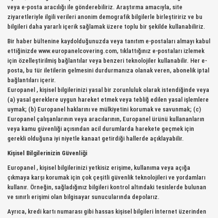
veya e-posta aracılığı ile gönderebiliriz. Araştırma amacıyla, site
ziyaretleriyle ilgili verileri anonim demografik bilgilerle birleştiririz ve bu
bilgileri daha yararlı içerik sağlamak üzere toplu bir şekilde kullanabiliriz.
Bir haber bültenine kaydolduğunuzda veya tanıtım e-postaları almayı kabul
ettiğinizde www.europanelcovering.com, tıklattığınız e-postaları izlemek
için özelleştirilmiş bağlantılar veya benzeri teknolojiler kullanabilir. Her e-
posta, bu tür iletilerin gelmesini durdurmanıza olanak veren, abonelik iptal
bağlantıları içerir.
Europanel , kişisel bilgilerinizi yasal bir zorunluluk olarak istendiğinde veya
(a) yasal gereklere uygun hareket etmek veya tebliğ edilen yasal işlemlere
uymak; (b) Europanel haklarını ve mülkiyetini korumak ve savunmak; (c)
Europanel çalışanlarının veya aracılarının, Europanel ürünü kullananların
veya kamu güvenliği açısından acil durumlarda harekete geçmek için
gerekli olduğuna iyi niyetle kanaat getirdiği hallerde açıklayabilir.
Kişisel Bilgilerinizin Güvenliği
Europanel , kişisel bilgilerinizi yetkisiz erişime, kullanıma veya açığa
çıkmaya karşı korumak için çok çeşitli güvenlik teknolojileri ve yordamları
kullanır. Örneğin, sağladığınız bilgileri kontrol altındaki tesislerde bulunan
ve sınırlı erişimi olan bilgisayar sunucularında depolarız.
Ayrıca, kredi kartı numarası gibi hassas kişisel bilgileri İnternet üzerinden