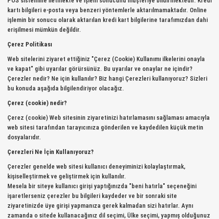
POS sistemine iletmekte ve işlem sonucunu müşteriye bildirmektedir. Kredi
kartı bilgileri e-posta veya benzeri yöntemlerle aktarılmamaktadır. Online
işlemin bir sonucu olarak aktarılan kredi kart bilgilerine tarafımızdan dahi
erişilmesi mümkün değildir.
Çerez Politikası
Web sitelerini ziyaret ettiğiniz "Çerez (Cookie) Kullanımı ilkelerini onayla
ve kapat" gibi uyarılar görürsünüz. Bu uyarılar ve onaylar ne içindir?
Çerezler nedir? Ne için kullanılır? Biz hangi Çerezleri kullanıyoruz? Sizleri
bu konuda aşağıda bilgilendiriyor olacağız.
Çerez (cookie) nedir?
Çerez (cookie) Web sitesinin ziyaretinizi hatırlamasını sağlaması amacıyla
web sitesi tarafından tarayıcınıza gönderilen ve kaydedilen küçük metin
dosyalarıdır.
Çerezleri Ne İçin Kullanıyoruz?
Çerezler genelde web sitesi kullanıcı deneyiminizi kolaylaştırmak,
kişiselleştirmek ve geliştirmek için kullanılır.
Mesela bir siteye kullanıcı girişi yaptığınızda "beni hatırla" seçeneğini
işaretlerseniz çerezler bu bilgileri kaydeder ve bir sonraki site
ziyaretinizde üye girişi yapmanıza gerek kalmadan sizi hatırlar. Aynı
zamanda o sitede kullanacağınız dil seçimi, Ülke seçimi, yapmış olduğunuz