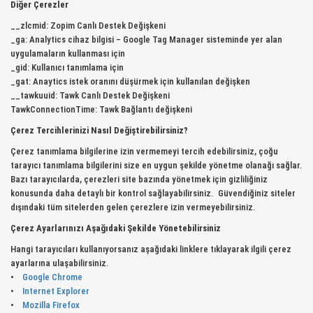
Diğer Çerezler
__zlcmid: Zopim Canlı Destek Değişkeni
_ga: Analytics cihaz bilgisi – Google Tag Manager sisteminde yer alan
uygulamaların kullanması için
_gid: Kullanıcı tanımlama için
_gat: Anaytics istek oranını düşürmek için kullanılan değişken
__tawkuuid: Tawk Canlı Destek Değişkeni
TawkConnectionTime: Tawk Bağlantı değişkeni
Çerez Tercihlerinizi Nasıl Değiştirebilirsiniz?
Çerez tanımlama bilgilerine izin vermemeyi tercih edebilirsiniz, çoğu
tarayıcı tanımlama bilgilerini size en uygun şekilde yönetme olanağı sağlar.
Bazı tarayıcılarda, çerezleri site bazında yönetmek için gizliliğiniz
konusunda daha detaylı bir kontrol sağlayabilirsiniz. Güvendiğiniz siteler
dışındaki tüm sitelerden gelen çerezlere izin vermeyebilirsiniz.
Çerez Ayarlarınızı Aşağıdaki Şekilde Yönetebilirsiniz
Hangi tarayıcıları kullanıyorsanız aşağıdaki linklere tıklayarak ilgili çerez
ayarlarına ulaşabilirsiniz.
•
Google Chrome
•
Internet Explorer
•
Mozilla Firefox