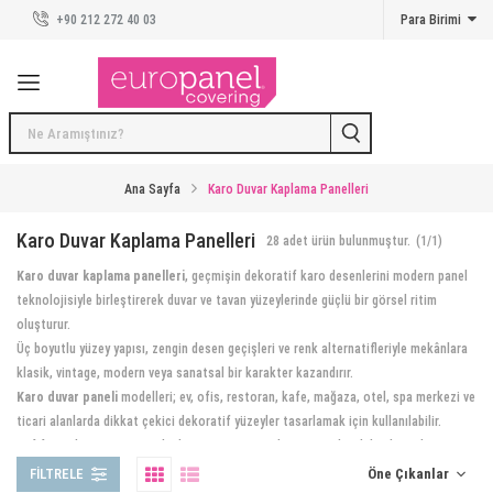
+90 212 272 40 03
Para Birimi
Duvar Panelleri
Duvar Panelleri
Kreatif Koleksiyon
Taş Duvar Kaplama Panelleri
Ana Sayfa
Karo Duvar Kaplama Panelleri
Beton Duvar Kaplama Panelleri
Karo Duvar Kaplama Panelleri
28
adet ürün bulunmuştur.
(1/1)
Karo duvar kaplama panelleri
, geçmişin dekoratif karo desenlerini modern panel
Tuğla Duvar Kaplama Panelleri
teknolojisiyle birleştirerek duvar ve tavan yüzeylerinde güçlü bir görsel ritim
oluşturur.
Ahşap Duvar Kaplama Panelleri
Üç boyutlu yüzey yapısı, zengin desen geçişleri ve renk alternatifleriyle mekânlara
Karo Duvar Kaplama Panelleri
klasik, vintage, modern veya sanatsal bir karakter kazandırır.
Karo duvar paneli
modelleri; ev, ofis, restoran, kafe, mağaza, otel, spa merkezi ve
Duvar Kaplama Modelleri ve Uygulamaları
ticari alanlarda dikkat çekici dekoratif yüzeyler tasarlamak için kullanılabilir.
Hafif panel yapısı sayesinde duvara ve tavana ekstra statik yük bindirmeden
İlham Veren Mekanlar
uygulanabilir; tavan kaplama ve vurgu duvar tasarımlarında pratik bir çözüm sunar.
FILTRELE