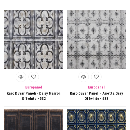
Europanel
karo panel modelleri
, desenli yüzey etkisi, kolay uygulanabilir yapı ve
uzun ömürlü kullanım avantajını bir araya getiren dekoratif kaplama çözümleridir.
Europanel
Europanel
Karo Duvar Paneli - Daisy Marron
Karo Duvar Paneli - Arietta Gray
Offwhite - 532
Offwhite - 533