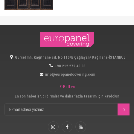
Gürsel mh. Kağıthane cd. No 110/B Çağlayan/ Kağıhane-İSTANBUL
+90 212 272 40 03
info@europanelcovering.com
E-Bülten
En son haberler, bildirimler ve daha fazla tasarım için kaydolun