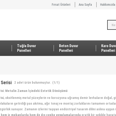
Fırsat Ürünleri
Ana Sayfa
Hakkımızda
Tuğla Duvar
Beton Duvar
Karo Duv
Panelleri
Panelleri
Panelleri
 Serisi
2
adet ürün bulunmuştur.
(1/1)
erisi: Metalin Zaman İçindeki Estetik Dönüşümü
isi
, oksitlenmiş metal yüzeylerin ve korozyona uğramış demir levhaların doğal, g
lakaların getirdiği pas akıtma, ağır tonaj ve montaj zorluklarını tamamen ortada
ürlük sunuyor. Zamanın izlerini taşıyan endüstriyel tasarım dilini aslına uygu
e
hem iç mekanlarda hem de dış cephe uygulamalarında
pratik bir şekilde hayata