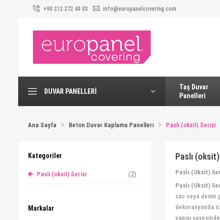
+90 212 272 40 03
info@europanelcovering.com
Taş Duvar
DUVAR PANELLERI
Panelleri
Ana Sayfa
Beton Duvar Kaplama Panelleri
Paslı (oksit) Serisi
Paslı (oksit)
Kategoriler
Paslı (Oksit) S
Paslı (oksit) Serisi
(2)
Paslı (Oksit) Ser
sac veya demir p
dekorasyonda özg
Markalar
yapısı sayesind