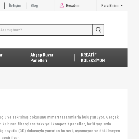
İletişim
Blog
Hesabım
Para Birimi
ar
Ahşap Duvar
KREATİF
Panelleri
KOLEKSİYON
üçlü ve eskitilmiş dokusunu mimari tasarımlarla buluşturuyor. Gerçek
n kaldıran
fiberglass takviyeli kompozit paneller
, hafif yapısıyla
n üç boyutlu (3D) dokusuyla yansıtan bu seri; aşınmayan ve dökülmeyen
 geçiriliyor.