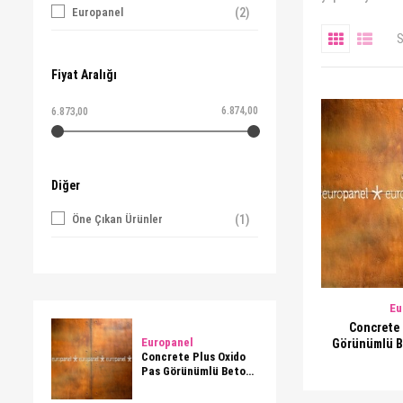
Europanel
(2)
S
Fiyat Aralığı
6.874,00
6.873,00
Diğer
Öne Çıkan Ürünler
(1)
Eu
Concrete 
Europanel
Görünümlü B
Concrete Plus Oxido
Pas Görünümlü Beton
Duvar Paneli