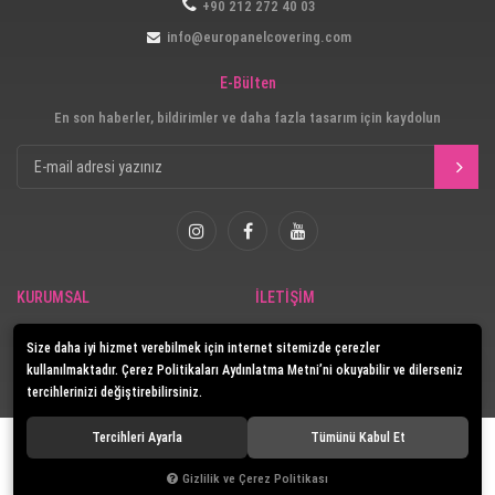
+90 212 272 40 03
info@europanelcovering.com
E-Bülten
En son haberler, bildirimler ve daha fazla tasarım için kaydolun
KURUMSAL
İLETİŞİM
Güvenlik
İletişim
Size daha iyi hizmet verebilmek için internet sitemizde çerezler
E-Katalog
kullanılmaktadır. Çerez Politikaları Aydınlatma Metni’ni okuyabilir ve dilerseniz
tercihlerinizi değiştirebilirsiniz.
Tercihleri Ayarla
Tümünü Kabul Et
© 2020
Europanel
. Tüm hakları saklıdır.
Gizlilik ve Çerez Politikası