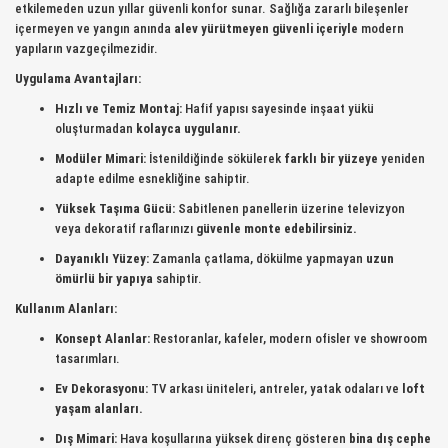
etkilemeden uzun yıllar güvenli konfor sunar. Sağlığa zararlı bileşenler
içermeyen ve yangın anında
alev yürütmeyen güvenli içeriyle
modern
yapıların vazgeçilmezidir.
Uygulama Avantajları:
Hızlı ve Temiz Montaj:
Hafif yapısı sayesinde inşaat yükü
oluşturmadan
kolayca uygulanır.
Modüler Mimari:
İstenildiğinde sökülerek
farklı bir yüzeye
yeniden
adapte edilme esnekliğine sahiptir.
Yüksek Taşıma Gücü:
Sabitlenen panellerin üzerine televizyon
veya dekoratif raflarınızı
güvenle monte edebilirsiniz.
Dayanıklı Yüzey:
Zamanla çatlama, dökülme yapmayan
uzun
ömürlü bir yapıya
sahiptir.
Kullanım Alanları:
Konsept Alanlar:
Restoranlar, kafeler, modern ofisler ve showroom
tasarımları.
Ev Dekorasyonu:
TV arkası üniteleri, antreler, yatak odaları ve
loft
yaşam alanları.
Dış Mimari:
Hava koşullarına yüksek direnç gösteren
bina dış cephe