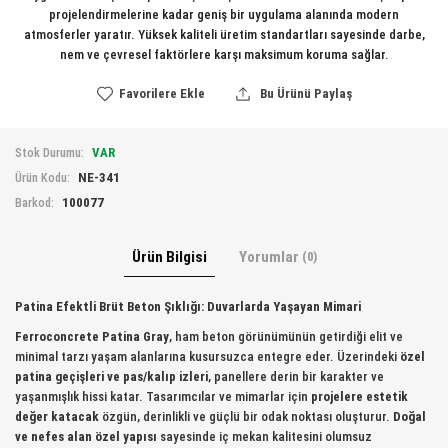
projelendirmelerine kadar geniş bir uygulama alanında modern
atmosferler yaratır. Yüksek kaliteli üretim standartları sayesinde darbe,
nem ve çevresel faktörlere karşı maksimum koruma sağlar.
Favorilere Ekle
Bu Ürünü Paylaş
VAR
Stok Durumu:
NE-341
Ürün Kodu:
100077
Barkod:
Ürün Bilgisi
Yorumlar
(0)
Patina Efektli Brüt Beton Şıklığı: Duvarlarda Yaşayan Mimari
Ferroconcrete Patina Gray
, ham beton görünümünün getirdiği elit ve
minimal tarzı yaşam alanlarına kusursuzca entegre eder. Üzerindeki
özel
patina geçişleri ve pas/kalıp izleri
, panellere derin bir karakter ve
yaşanmışlık hissi katar. Tasarımcılar ve mimarlar için
projelere estetik
değer katacak
özgün, derinlikli ve güçlü bir odak noktası oluşturur.
Doğal
ve nefes alan özel yapısı
sayesinde iç mekan kalitesini olumsuz