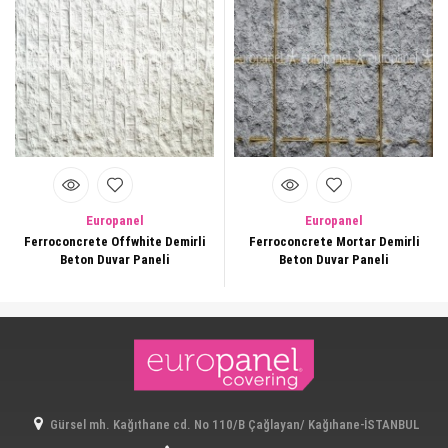
Europanel
Europanel
Ferroconcrete Offwhite Demirli
Ferroconcrete Mortar Demirli
Beton Duvar Paneli
Beton Duvar Paneli
Gürsel mh. Kağıthane cd. No 110/B Çağlayan/ Kağıhane-İSTANBUL