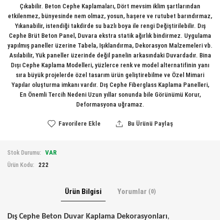
Çıkabilir. Beton Cephe Kaplamaları, Dört mevsim iklim şartlarından
etkilenmez, bünyesinde nem olmaz, yosun, haşere ve rutubet barındırmaz,
Yıkanabilir, istendiği takdirde su bazlı boya ile rengi Değiştirilebilir. Dış
Cephe Brüt Beton Panel, Duvara ekstra statik ağırlık bindirmez. Uygulama
yapılmış paneller üzerine Tabela, Işıklandırma, Dekorasyon Malzemeleri vb.
Asılabilir, Yük paneller üzerinde değil panelin arkasındaki Duvardadır. Bina
Dışı Cephe Kaplama Modelleri, yüzlerce renk ve model alternatifinin yanı
sıra büyük projelerde özel tasarım ürün geliştirebilme ve Özel Mimari
Yapılar oluşturma imkanı vardır. Dış Cephe Fiberglass Kaplama Panelleri,
En Önemli Tercih Nedeni Uzun yıllar sonunda bile Görünümü Korur,
Deformasyona uğramaz.
Favorilere Ekle
Bu Ürünü Paylaş
VAR
Stok Durumu:
222
Ürün Kodu:
Ürün Bilgisi
Yorumlar
(0)
Dış Cephe Beton Duvar Kaplama Dekorasyonları
,