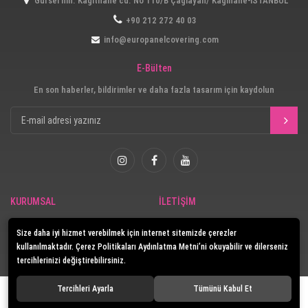
Gürsel mh. Kağıthane cd. No 110/B Çağlayan/ Kağıhane-İSTANBUL
+90 212 272 40 03
info@europanelcovering.com
E-Bülten
En son haberler, bildirimler ve daha fazla tasarım için kaydolun
KURUMSAL
İLETİŞİM
Güvenlik
İletişim
Size daha iyi hizmet verebilmek için internet sitemizde çerezler
E-Katalog
kullanılmaktadır. Çerez Politikaları Aydınlatma Metni’ni okuyabilir ve dilerseniz
tercihlerinizi değiştirebilirsiniz.
Tercihleri Ayarla
Tümünü Kabul Et
© 2020
Europanel
. Tüm hakları saklıdır.