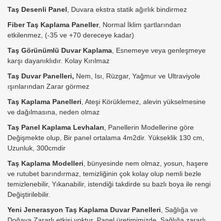
Taş Desenli Panel
, Duvara ekstra statik ağırlık bindirmez
Fiber Taş Kaplama Paneller
, Normal İklim şartlarından
etkilenmez, (-35 ve +70 dereceye kadar)
Taş Görünümlü Duvar Kaplama
, Esnemeye veya genleşmeye
karşı dayanıklıdır. Kolay Kırılmaz
Taş Duvar Panelleri,
Nem, Isı, Rüzgar, Yağmur ve Ultraviyole
ışınlarından Zarar görmez
Taş Kaplama Panelleri
, Ateşi Körüklemez, alevin yükselmesine
ve dağılmasına, neden olmaz
Taş Panel Kaplama Levhaları
, Panellerin Modellerine göre
Değişmekte olup, Bir panel ortalama 4m2dir. Yükseklik 130 cm,
Uzunluk, 300cmdir
Taş Kaplama Modelleri
, bünyesinde nem olmaz, yosun, haşere
ve rutubet barındırmaz, temizliğinin çok kolay olup nemli bezle
temizlenebilir, Yıkanabilir, istendiği takdirde su bazlı boya ile rengi
Değiştirilebilir.
Yeni Jenerasyon Taş Kaplama Duvar Panelleri
, Sağlığa ve
Doğaya Zararlı etkisi yoktur. Panel üretimimizde, Sağlığa zararlı