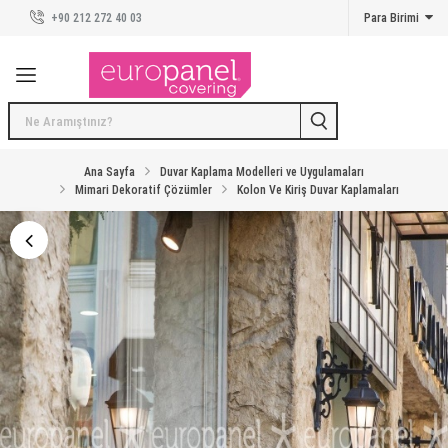
+90 212 272 40 03
Para Birimi
Duvar Panelleri
Duvar Panelleri
Kreatif Koleksiyon
Taş Duvar Kaplama Panelleri
Ana Sayfa
Duvar Kaplama Modelleri ve Uygulamaları
Mimari Dekoratif Çözümler
Kolon Ve Kiriş Duvar Kaplamaları
Beton Duvar Kaplama Panelleri
Tuğla Duvar Kaplama Panelleri
Ahşap Duvar Kaplama Panelleri
Karo Duvar Kaplama Panelleri
Duvar Kaplama Modelleri ve Uygulamaları
İlham Veren Mekanlar