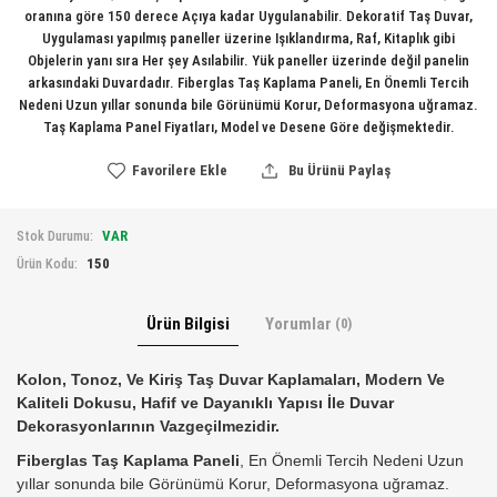
oranına göre 150 derece Açıya kadar Uygulanabilir. Dekoratif Taş Duvar,
Uygulaması yapılmış paneller üzerine Işıklandırma, Raf, Kitaplık gibi
Objelerin yanı sıra Her şey Asılabilir. Yük paneller üzerinde değil panelin
arkasındaki Duvardadır. Fiberglas Taş Kaplama Paneli, En Önemli Tercih
Nedeni Uzun yıllar sonunda bile Görünümü Korur, Deformasyona uğramaz.
Taş Kaplama Panel Fiyatları, Model ve Desene Göre değişmektedir.
Favorilere Ekle
Bu Ürünü Paylaş
VAR
Stok Durumu:
150
Ürün Kodu:
Ürün Bilgisi
Yorumlar
(0)
Kolon, Tonoz, Ve Kiriş
Taş Duvar Kaplamaları, Modern Ve
Kaliteli Dokusu, Hafif ve Dayanıklı Yapısı İle Duvar
Dekorasyonlarının Vazgeçilmezidir.
Fiberglas Taş Kaplama Paneli
, En Önemli Tercih Nedeni Uzun
yıllar sonunda bile Görünümü Korur, Deformasyona uğramaz.