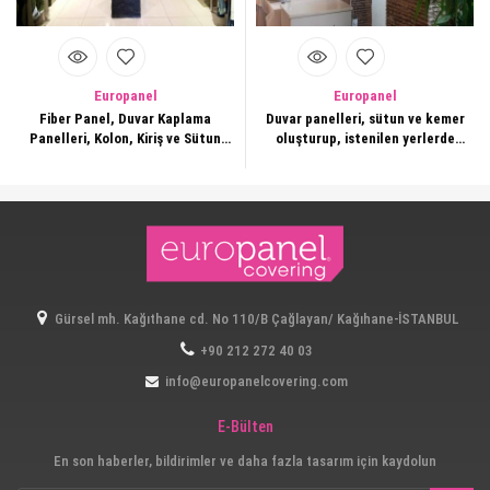
Europanel
Europanel
Fiber Panel, Duvar Kaplama
Duvar panelleri, sütun ve kemer
Panelleri, Kolon, Kiriş ve Sütun
oluşturup, istenilen yerlerde
Duvar Dekorasyonları 128
gerek ara bölme duvarlar gerekse
kiriş, sütun, kolon, tonoz vb
uygulamalar gerçekleştirilebilir.
Gürsel mh. Kağıthane cd. No 110/B Çağlayan/ Kağıhane-İSTANBUL
+90 212 272 40 03
info@europanelcovering.com
E-Bülten
En son haberler, bildirimler ve daha fazla tasarım için kaydolun