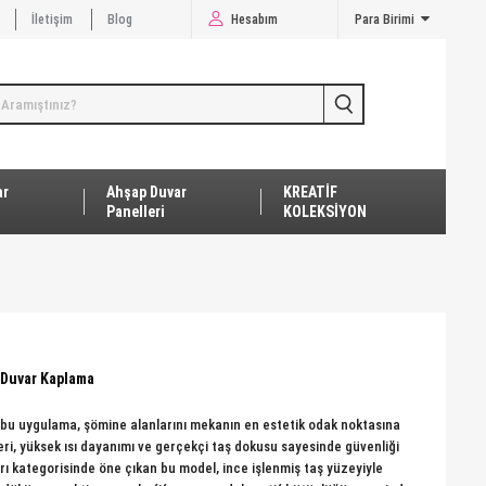
İletişim
Blog
Hesabım
Para Birimi
ar
Ahşap Duvar
KREATİF
Panelleri
KOLEKSİYON
ş Duvar Kaplama
u bu uygulama, şömine alanlarını mekanın en estetik odak noktasına
ri, yüksek ısı dayanımı ve gerçekçi taş dokusu sayesinde güvenliği
rı kategorisinde öne çıkan bu model, ince işlenmiş taş yüzeyiyle