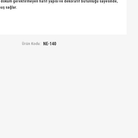
ım döküm gerektirmeyen hafif yapısı ve dekoratif bütünlüğü sayesinde,
uş sağlar.
Ürün Kodu:
NE-140