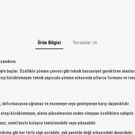
Ürün Bilgisi
Yorumlar
(0)
azandırın
e başlar. Özellikle şömine çevresi gibi teknik hassasiyet gerektiren alanlar
teşi körüklemeyen teknik yapısıyla şömine arkasında yıllarca formunu ve ren
r, deformasyona uğramaz ve esnemeye veya genleşmeye karşı dayanıklıdır.
 ateşi körüklemeyen, alevin yükselmesine neden olmayan özelliklere sahiptir.
z; nemli bezle kolayca temizlenebilir veya yıkanabilir.
ndırma gibi her türlü obje asılabilir; yük panelde değil arkasındaki duvardadır.