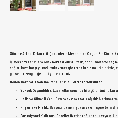
Şömine Arkası Dekoratif Çözümlerle Mekanınıza Özgün Bir Kimlik K
İç mekan tasarımında odak noktası oluşturmak, doğru malzeme seçimiyl
sağlar. Isıya karşı yüksek mukavemet gösteren
kaplama
ürünlerimiz, a
görsel bir zenginliğe dönüştürebilirsiniz.
Neden Dekoratif Şömine Panellerimizi Tercih Etmelisiniz?
Yüksek Dayanıklılık:
Uzun yıllar sonunda bile görünümünü koru
Hafif ve Güvenli Yapı:
Duvara ekstra statik ağırlık bindirmez ve
Hijyenik ve Pratik:
Bünyesinde nem, yosun veya haşere barındırma
Fonksiyonel Kullanım:
Paneller üzerine raf, kitaplık veya ışıkla