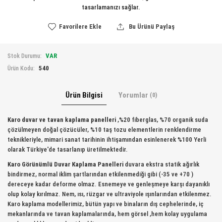
tasarlamanızı sağlar.
Favorilere Ekle
Bu Ürünü Paylaş
VAR
Stok Durumu:
540
Ürün Kodu:
Ürün Bilgisi
Yorumlar
(0)
Karo duvar ve tavan kaplama panelleri
,%20 fiberglas, %70 organik suda
çözülmeyen doğal çözücüler, %10 taş tozu elementlerin renklendirme
teknikleriyle, mimari sanat tarihinin ihtişamından esinlenerek %100 Yerli
olarak Türkiye'de tasarlanıp üretilmektedir.
Karo Görünümlü Duvar Kaplama Panelleri
duvara ekstra statik ağırlık
bindirmez, normal iklim şartlarından etkilenmediği gibi (-35 ve +70 )
dereceye kadar deforme olmaz. Esnemeye ve genleşmeye karşı dayanıklı
olup kolay kırılmaz. Nem, ısı, rüzgar ve ultraviyole ışınlarından etkilenmez.
Karo kaplama modellerimiz, bütün yapı ve binaların dış cephelerinde, iç
mekanlarında ve tavan kaplamalarında, hem görsel ,hem kolay uygulama