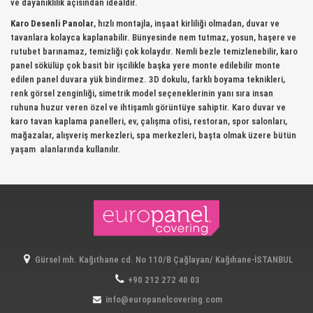
ve dayanıklılık açısından idealdir.
Karo Desenli Panolar
, hızlı montajla, inşaat kirliliği olmadan, duvar ve
tavanlara kolayca kaplanabilir. Bünyesinde nem tutmaz, yosun, haşere ve
rutubet barınamaz, temizliği çok kolaydır. Nemli bezle temizlenebilir, karo
panel sökülüp çok basit bir işcilikle başka yere monte edilebilir monte
edilen panel duvara yük bindirmez. 3D dokulu, farklı boyama teknikleri,
renk görsel zenginliği, simetrik model seçeneklerinin yanı sıra insan
ruhuna huzur veren özel ve ihtişamlı görüntüye sahiptir. Karo duvar ve
karo tavan kaplama panelleri, ev, çalışma ofisi, restoran, spor salonları,
mağazalar, alışveriş merkezleri, spa merkezleri, başta olmak üzere bütün
yaşam alanlarında kullanılır.
Gürsel mh. Kağıthane cd. No 110/B Çağlayan/ Kağıhane-İSTANBUL
+90 212 272 40 03
info@europanelcovering.com