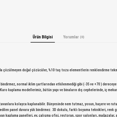
Ürün Bilgisi
Yorumlar
(0)
a çözülmeyen doğal çözücüler, %10 taş tozu elementlerin renklendirme teknik
 bindirmez, normal iklim şartlarından etkilenmediği gibi (-35 ve +70 ) derec
z. Karo kaplama modellerimiz, bütün yapı ve binaların dış cephelerinde, iç me
ve tavanlara kolayca kaplanabilir. Bünyesinde nem tutmaz, yosun, haşere ve rut
 edilen panel duvara yük bindirmez. 3D dokulu, farklı boyama teknikleri, renk g
van kaplama panelleri, ev, çalışma ofisi, restoran, spor salonları, mağazalar