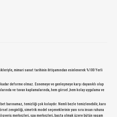
leriyle, mimari sanat tarihinin ihtişamından esinlenerek %100 Yerli
eye kadar deforme olmaz. Esnemeye ve genleşmeye karşı dayanıklı olup
kanlarında ve tavan kaplamalarında, hem görsel ,hem kolay uygulama ve
ubet barınamaz, temizliği çok kolaydır. Nemli bezle temizlenebilir, karo
örsel zenginliği, simetrik model seçeneklerinin yanı sıra insan ruhuna
, alışveriş merkezleri, spa merkezleri, başta olmak üzere bütün yaşam