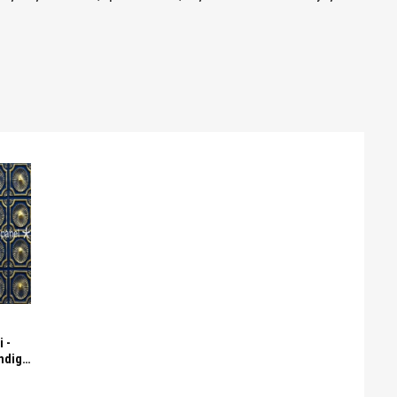
 -
ndigo