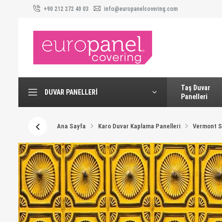
+90 212 272 40 03
info@europanelcovering.com
Taş Duvar
DUVAR PANELLERI
Panelleri
Ana Sayfa
Karo Duvar Kaplama Panelleri
Vermont S