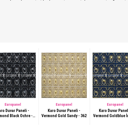
Europanel
Europanel
Europanel
ro Duvar Paneli -
Karo Duvar Paneli -
Karo Duvar Paneli
mond Black Ochre -
Vermond Gold Sandy - 362
Vermond Goldblue İ
359
- 361