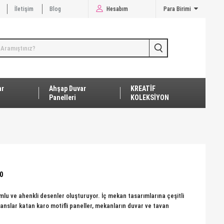
İletişim
Blog
Hesabım
Para Birimi
ar
Ahşap Duvar
KREATİF
Panelleri
KOLEKSİYON
0
umlu ve ahenkli desenler oluşturuyor. İç mekan tasarımlarına çeşitli
yanslar katan karo motifli paneller, mekanların duvar ve tavan