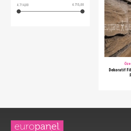
4.715,00
4.714,00
Öze
Dekoratif Fi