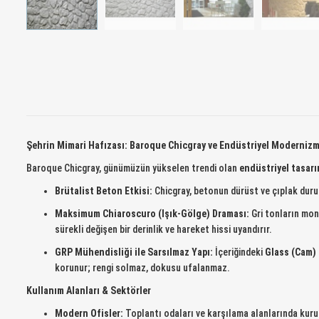
Şehrin Mimari Hafızası: Baroque Chicgray ve Endüstriyel Moderniz
Baroque Chicgray, günümüzün yükselen trendi olan
endüstriyel tasar
Brütalist Beton Etkisi:
Chicgray, betonun dürüst ve çıplak duru
Maksimum Chiaroscuro (Işık-Gölge) Draması:
Gri tonların mono
sürekli değişen bir derinlik ve hareket hissi uyandırır.
GRP Mühendisliği ile Sarsılmaz Yapı:
İçeriğindeki
Glass (Cam)
korunur; rengi solmaz, dokusu ufalanmaz.
Kullanım Alanları & Sektörler
Modern Ofisler:
Toplantı odaları ve karşılama alanlarında kurums