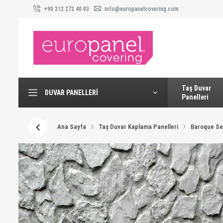
+90 212 272 40 03
info@europanelcovering.com
Taş Duvar
DUVAR PANELLERI
Panelleri
Ana Sayfa
Taş Duvar Kaplama Panelleri
Baroque Ser