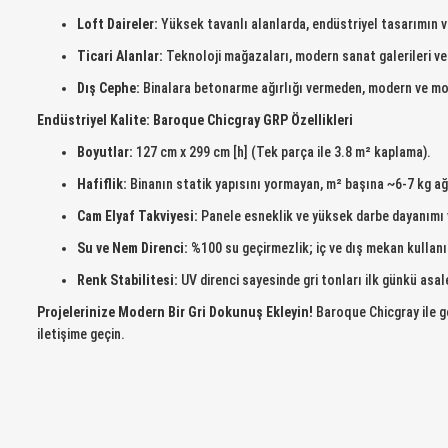
Loft Daireler:
Yüksek tavanlı alanlarda, endüstriyel tasarımın 
Ticari Alanlar:
Teknoloji mağazaları, modern sanat galerileri ve y
Dış Cephe:
Binalara betonarme ağırlığı vermeden, modern ve mo
Endüstriyel Kalite: Baroque Chicgray GRP Özellikleri
Boyutlar:
127 cm x 299 cm [h] (Tek parça ile 3.8 m² kaplama).
Hafiflik:
Binanın statik yapısını yormayan, m² başına ~6-7 kg ağı
Cam Elyaf Takviyesi:
Panele esneklik ve yüksek darbe dayanımı v
Su ve Nem Direnci:
%100 su geçirmezlik; iç ve dış mekan kullan
Renk Stabilitesi:
UV direnci sayesinde gri tonları ilk günkü asale
Projelerinize Modern Bir Gri Dokunuş Ekleyin!
Baroque Chicgray ile g
iletişime geçin.