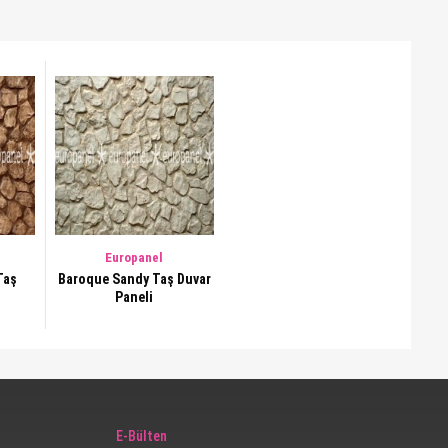
Europanel
Taş
Baroque Sandy Taş Duvar
Paneli
E-Bülten