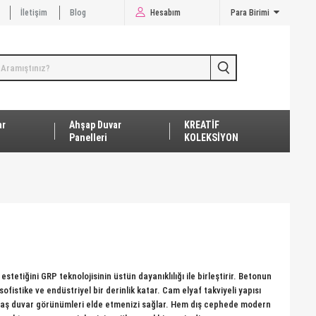
İletişim
Blog
Hesabım
Para Birimi
ar
Ahşap Duvar
KREATİF
Panelleri
KOLEKSİYON
etiğini GRP teknolojisinin üstün dayanıklılığı ile birleştirir. Betonun
ofistike ve endüstriyel bir derinlik katar. Cam elyaf takviyeli yapısı
taş duvar görünümleri elde etmenizi sağlar. Hem dış cephede modern