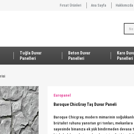
Fırsat Ürünleri
Ana Sayfa
Hakkımızda
Tuğla Duvar
Beton Duvar
Karo Duv
Panelleri
Panelleri
Panelleri
isi
Europanel
Baroque ChicGray Taş Duvar Paneli
Baroque Chicgray, modern mimarinin soğukkanlı est
brütalist ruhunu yansıtan gri tonları, mekanlara s
sayesinde binanıza ek yük bindirmeden devasa 