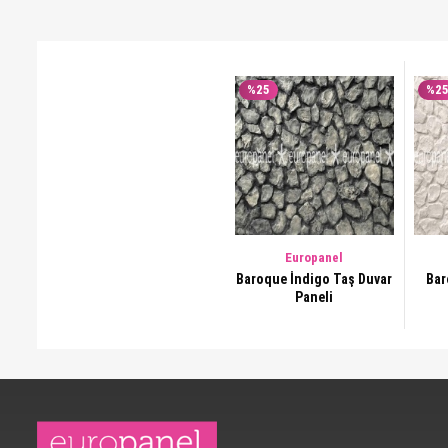
%25
%2
Europanel
Baroque İndigo Taş Duvar
Baroque 
Paneli