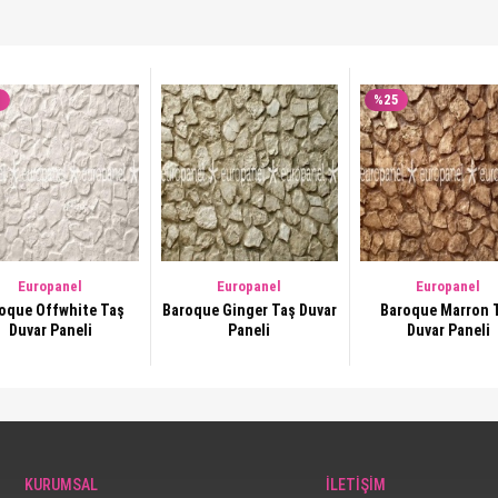
5
%25
Europanel
Europanel
Europanel
Offwhite Taş
Baroque Ginger Taş Duvar
Baroque Marron 
Duvar Paneli
Paneli
Duvar Paneli
KURUMSAL
İLETİŞİM