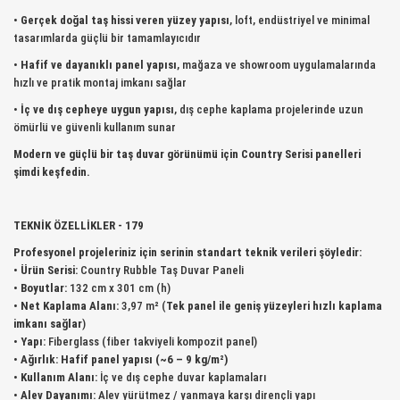
•
Gerçek doğal taş hissi veren yüzey yapısı
, loft, endüstriyel ve minimal
tasarımlarda güçlü bir tamamlayıcıdır
•
Hafif ve dayanıklı panel yapısı
, mağaza ve showroom uygulamalarında
hızlı ve pratik montaj imkanı sağlar
•
İç ve dış cepheye uygun yapısı
, dış cephe kaplama projelerinde uzun
ömürlü ve güvenli kullanım sunar
Modern ve güçlü bir taş duvar görünümü için Country Serisi panelleri
şimdi keşfedin.
TEKNİK ÖZELLİKLER - 179
Profesyonel projeleriniz için serinin standart teknik verileri şöyledir:
•
Ürün Serisi:
Country Rubble Taş Duvar Paneli
•
Boyutlar:
132 cm x 301 cm (h)
•
Net Kaplama Alanı:
3,97 m² (
Tek panel ile geniş yüzeyleri hızlı kaplama
imkanı sağlar
)
•
Yapı:
Fiberglass (fiber takviyeli kompozit panel)
•
Ağırlık:
Hafif panel yapısı (~6 – 9 kg/m²)
•
Kullanım Alanı:
İç ve dış cephe duvar kaplamaları
•
Alev Dayanımı:
Alev yürütmez / yanmaya karşı dirençli yapı