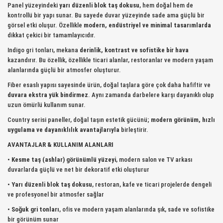
Panel yüzeyindeki
yarı düzenli blok taş dokusu
, hem doğal hem de
kontrollü bir yapı sunar. Bu sayede duvar yüzeyinde sade ama güçlü bir
görsel etki oluşur. Özellikle
modern, endüstriyel ve minimal tasarımlarda
dikkat çekici bir tamamlayıcıdır.
Indigo gri tonları, mekana
derinlik, kontrast ve sofistike bir hava
kazandırır. Bu özellik, özellikle ticari alanlar, restoranlar ve modern yaşam
alanlarında güçlü bir atmosfer oluşturur.
Fiber esaslı yapısı sayesinde ürün, doğal taşlara göre çok daha hafiftir ve
duvara ekstra yük bindirmez
. Aynı zamanda darbelere karşı dayanıklı olup
uzun ömürlü kullanım sunar.
Country serisi paneller, doğal taşın estetik gücünü;
modern görünüm, hızlı
uygulama ve dayanıklılık avantajlarıyla
birleştirir.
AVANTAJLAR & KULLANIM ALANLARI
•
Kesme taş (ashlar) görünümlü yüzeyi
, modern salon ve TV arkası
duvarlarda güçlü ve net bir dekoratif etki oluşturur
•
Yarı düzenli blok taş dokusu
, restoran, kafe ve ticari projelerde dengeli
ve profesyonel bir atmosfer sağlar
•
Soğuk gri tonları
, ofis ve modern yaşam alanlarında şık, sade ve sofistike
bir görünüm sunar