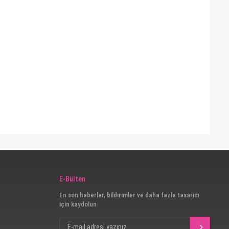
E-Bülten
En son haberler, bildirimler ve daha fazla tasarım
için kaydolun