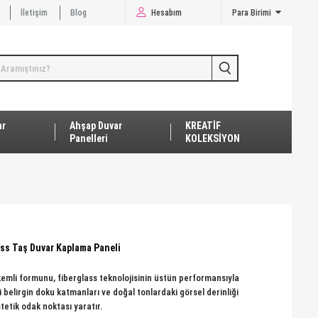
İletişim
Blog
Hesabım
Para Birimi
ar
Ahşap Duvar
KREATİF
Panelleri
KOLEKSİYON
ass Taş Duvar Kaplama Paneli
kemli formunu, fiberglass teknolojisinin üstün performansıyla
i belirgin doku katmanları ve doğal tonlardaki görsel derinliği
tetik odak noktası yaratır.