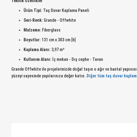
Teknik Özellikler
Ürün Tipi:
Taş Duvar Kaplama Paneli
Seri-Renk:
Grande - Offwhite
Malzeme:
Fiberglass
Boyutlar:
131 cm x 303 cm [h]
Kaplama Alanı:
3,97 m²
Kullanım Alanı:
İç mekan - Dış cephe - Tavan
Grande Offwhite ile projelerinizde doğal taşın o ağır ve hantal yapısı
yüzeyi sayesinde yapılarınıza değer katın.
Diğer tüm taş duvar kaplama