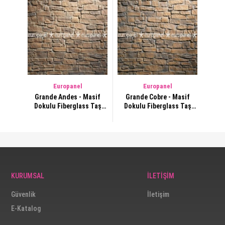
Europanel
Europanel
Grande Andes - Masif
Grande Cobre - Masif
Dokulu Fiberglass Taş
Dokulu Fiberglass Taş
Duvar Kaplama Paneli
Duvar Kaplama Paneli
KURUMSAL
İLETİŞİM
Güvenlik
İletişim
E-Katalog