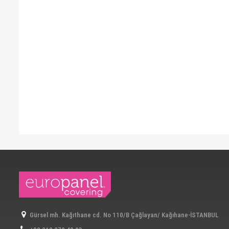
Gürsel mh. Kağıthane cd. No 110/B Çağlayan/ Kağıhane-İSTANBUL