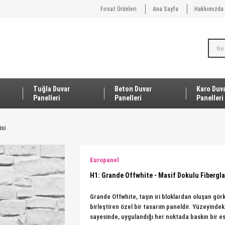
Fırsat Ürünleri
Ana Sayfa
Hakkımızda
Tuğla Duvar
Beton Duvar
Karo Duv
Panelleri
Panelleri
Panelleri
si
Europanel
H1: Grande Offwhite - Masif Dokulu Fibergl
Grande Offwhite, taşın iri bloklardan oluşan gör
birleştiren özel bir tasarım paneldir. Yüzeyindek
sayesinde, uygulandığı her noktada baskın bir es