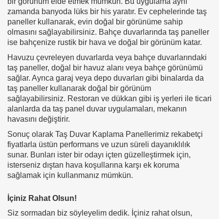
bir görünüm elde etmek mümkün. Bu uygulama aynı
zamanda banyoda lüks bir his yaratır.
Ev cephelerinde taş
paneller kullanarak, evin doğal bir görünüme sahip
olmasını sağlayabilirsiniz.
Bahçe duvarlarında taş paneller
ise bahçenize rustik bir hava ve doğal bir görünüm katar.
Havuzu çevreleyen duvarlarda veya bahçe duvarlarındaki
taş paneller, doğal bir havuz alanı veya bahçe görünümü
sağlar. Ayrıca g
araj veya depo duvarları gibi binalarda da
taş paneller kullanarak doğal bir görünüm
sağlayabilirsiniz.
Restoran ve dükkan gibi iş yerleri ile ticari
alanlarda da taş panel duvar uygulamaları, mekanın
havasını değiştirir.
Sonuç olarak Taş Duvar Kaplama Panellerimiz rekabetçi
fiyatlarla üstün performans ve uzun süreli dayanıklılık
sunar. Bunları ister bir odayı içten güzelleştirmek için,
isterseniz dıştan hava koşullarına karşı ek koruma
sağlamak için kullanmanız mümkün.
İçiniz Rahat Olsun!
Siz sormadan biz söyleyelim dedik. İçiniz rahat olsun,