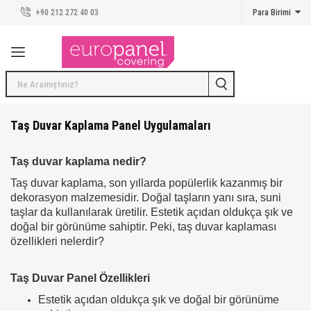
+90 212 272 40 03
Para Birimi
Duvar Panelleri
Duvar Panelleri
Kreatif Koleksiyon
Taş Duvar Kaplama Panelleri
Taş Duvar Kaplama Panel Uygulamaları
Beton Duvar Kaplama Panelleri
Taş duvar kaplama nedir?
Tuğla Duvar Kaplama Panelleri
Taş duvar kaplama, son yıllarda popülerlik kazanmış bir
dekorasyon malzemesidir. Doğal taşların yanı sıra, suni
Ahşap Duvar Kaplama Panelleri
taşlar da kullanılarak üretilir. Estetik açıdan oldukça şık ve
doğal bir görünüme sahiptir. Peki, taş duvar kaplaması
Karo Duvar Kaplama Panelleri
özellikleri nelerdir?
Duvar Kaplama Modelleri ve Uygulamaları
Taş Duvar Panel Özellikleri
İlham Veren Mekanlar
Estetik açıdan oldukça şık ve doğal bir görünüme