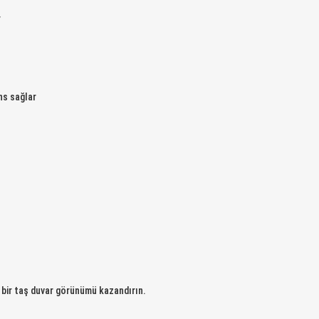
r
ns sağlar
i bir taş duvar görünümü kazandırın.