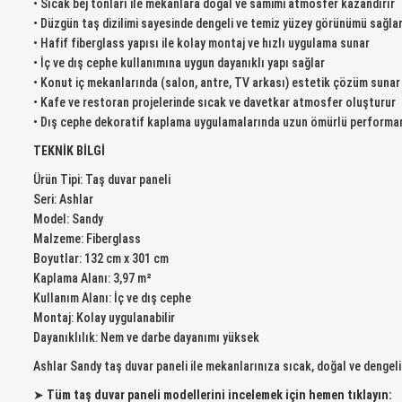
• Sıcak bej tonları ile mekanlara doğal ve samimi atmosfer kazandırır
• Düzgün taş dizilimi sayesinde dengeli ve temiz yüzey görünümü sağla
• Hafif fiberglass yapısı ile kolay montaj ve hızlı uygulama sunar
• İç ve dış cephe kullanımına uygun dayanıklı yapı sağlar
• Konut iç mekanlarında (salon, antre, TV arkası) estetik çözüm sunar
• Kafe ve restoran projelerinde sıcak ve davetkar atmosfer oluşturur
• Dış cephe dekoratif kaplama uygulamalarında uzun ömürlü performa
TEKNİK BİLGİ
Ürün Tipi: Taş duvar paneli
Seri: Ashlar
Model: Sandy
Malzeme: Fiberglass
Boyutlar: 132 cm x 301 cm
Kaplama Alanı: 3,97 m²
Kullanım Alanı: İç ve dış cephe
Montaj: Kolay uygulanabilir
Dayanıklılık: Nem ve darbe dayanımı yüksek
Ashlar Sandy taş duvar paneli ile mekanlarınıza sıcak, doğal ve dengel
➤
Tüm taş duvar paneli modellerini incelemek için hemen tıklayın: