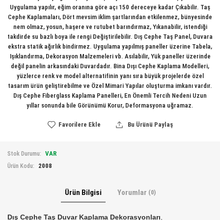
Uygulama yapılır, eğim oranına göre açı 150 dereceye kadar Çıkabilir. Taş
Cephe Kaplamaları, Dört mevsim iklim şartlarından etkilenmez, bünyesinde
nem olmaz, yosun, haşere ve rutubet barındırmaz, Yıkanabilir, istendiği
takdirde su bazlı boya ile rengi Değiştirilebilir. Dış Cephe Taş Panel, Duvara
ekstra statik ağırlık bindirmez. Uygulama yapılmış paneller üzerine Tabela,
Işıklandırma, Dekorasyon Malzemeleri vb. Asılabilir, Yük paneller üzerinde
değil panelin arkasındaki Duvardadır. Bina Dışı Cephe Kaplama Modelleri,
yüzlerce renk ve model alternatifinin yanı sıra büyük projelerde özel
tasarım ürün geliştirebilme ve Özel Mimari Yapılar oluşturma imkanı vardır.
Dış Cephe Fiberglass Kaplama Panelleri, En Önemli Tercih Nedeni Uzun
yıllar sonunda bile Görünümü Korur, Deformasyona uğramaz.
Favorilere Ekle
Bu Ürünü Paylaş
VAR
Stok Durumu:
2008
Ürün Kodu:
Ürün Bilgisi
Yorumlar
(0)
Dış Cephe Taş Duvar Kaplama Dekorasyonları
,