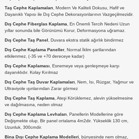
Taş Cephe Kaplamaları
, Modern Ve Kaliteli Dokusu, Hafif ve
Dayanıklı Yapısı ile Dış Cephe Dekorasyonlarının Vazgeçilmezidir.
Dış Cephe Fiberglas Kaplama
, En Önemli Tercih Nedeni Uzun
yıllar sonunda bile Görünümü Korur, Deformasyona uğramaz.
Dış Cephe Taş Panel
, Duvara ekstra statik ağırlık bindirmez
Dış Cephe Kaplama Paneller
, Normal İklim şartlarından
etkilenmez, (-35 ve +70 dereceye kadar)
Dış Cephe Kaplaması
, Esnemeye veya genleşmeye karşı
dayanıklıdır. Kolay Kırılmaz
Dış Cephe Taş Duvar Kaplamaları
, Nem, Isı, Rüzgar, Yağmur ve
Ultraviyole ışınlarından Zarar görmez
Dış Cephe Taş Kaplama
, Ateşi Körüklemez, alevin yükselmesine
ve dağılmasına, neden olmaz
Dış Cephe Kaplama Levhaları
, Panellerin Modellerine göre
Değişmekte olup, Bir panel ortalama 4m2dir. Yükseklik 130 cm,
Uzunluk, 300cmdir.
Bina Dışı Cephe Kaplama Modelleri
, bünyesinde nem olmaz,