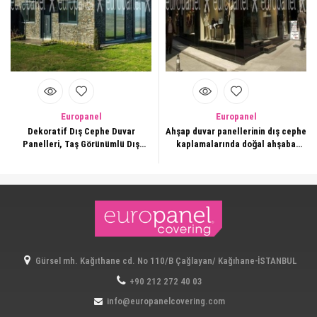
Europanel
Europanel
Dekoratif Dış Cephe Duvar
Ahşap duvar panellerinin dış cephe
Panelleri, Taş Görünümlü Dış
kaplamalarında doğal ahşaba
Cephe Duvar Kaplama Panelleri,
oranla montaj süresi çok daha kısa
Fiber Taş Duvar Paneli,2009
ve pratiktir
Gürsel mh. Kağıthane cd. No 110/B Çağlayan/ Kağıhane-İSTANBUL
+90 212 272 40 03
info@europanelcovering.com