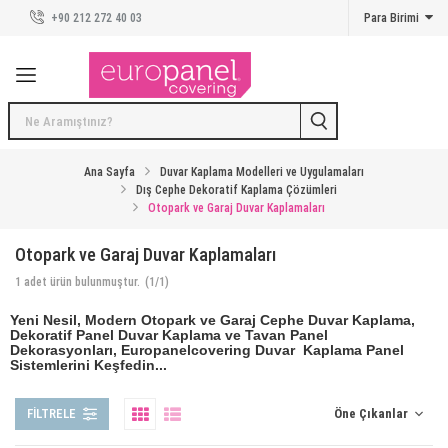
+90 212 272 40 03
Para Birimi
Duvar Panelleri
Duvar Panelleri
Kreatif Koleksiyon
Taş Duvar Kaplama Panelleri
Ana Sayfa
Duvar Kaplama Modelleri ve Uygulamaları
Dış Cephe Dekoratif Kaplama Çözümleri
Otopark ve Garaj Duvar Kaplamaları
Beton Duvar Kaplama Panelleri
Otopark ve Garaj Duvar Kaplamaları
Tuğla Duvar Kaplama Panelleri
1
adet ürün bulunmuştur.
(1/1)
Ahşap Duvar Kaplama Panelleri
Yeni Nesil, Modern Otopark ve Garaj Cephe Duvar Kaplama,
Dekoratif Panel Duvar Kaplama ve Tavan Panel
Karo Duvar Kaplama Panelleri
Dekorasyonları, Europanelcovering Duvar Kaplama Panel
Sistemlerini Keşfedin...
Duvar Kaplama Modelleri ve Uygulamaları
FILTRELE
İlham Veren Mekanlar