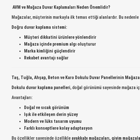
AVM ve Mağaza Duvar Kaplamaları Neden Önemlidir?
Mağazalar, müşterinin markayla ilk temas ettiği alanlardır. Bu nedenl
Doğru duvar kaplama sistemi:
Müşteri dikkatini ürünlere yönlendirir
Mağaza içinde premium algı oluşturur
Marka kimliğini güçlendirir
Rekabet avantajı sağlar
Taş, Tuğla, Ahşap, Beton ve Karo Dokulu Duvar Panellerinin Mağaz
Dokulu duvar kaplama panelleri
, doğal görünümü sayesinde mağaza iç
Avantajları:
Doğal ve sıcak görünüm
Işık ile etkileşen derin yüzey
Modern ve lüks tasarım uyumu
Farklı konseptlere kolay adaptasyon
Bu özellikler sayesinde özellikle
ayakkabı mağazaları, giyim mağazala