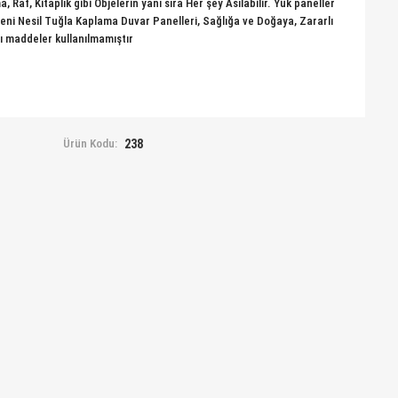
 Raf, Kitaplık gibi Objelerin yanı sıra Her şey Asılabilir. Yük paneller
eni Nesil Tuğla Kaplama Duvar Panelleri, Sağlığa ve Doğaya, Zararlı
lı maddeler kullanılmamıştır
Ürün Kodu:
238