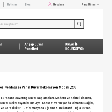
İletişim
Blog
Hesabım
Para Birimi
ar
Ahşap Duvar
KREATİF
Panelleri
KOLEKSİYON
rkezi ve Mağaza Panel Duvar Dekorasyon Modeli ,238
Europanelcovering Duvar Kaplamaları, Modern ve Kaliteli dokusu,
ın Duvar Dekorasyonlarının Aynı Konsept ve Vizyonda Olmasını Sağlar,
i ve Gerekliliktir...Deformasyona uğramaz. Dekoratif Tuğla Duvar,