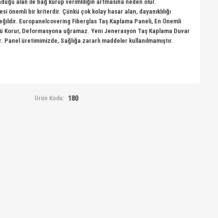
unduğu alan ile bağ kurup verimliliğin artmasına neden olur.
si önemli bir kriterdir. Çünkü çok kolay hasar alan, dayanıklılığı
ğildir. Europanelcovering Fiberglas Taş Kaplama Paneli, En Önemli
ümü Korur, Deformasyona uğramaz. Yeni Jenerasyon Taş Kaplama Duvar
r. Panel üretimimizde, Sağlığa zararlı maddeler kullanılmamıştır.
Ürün Kodu:
180