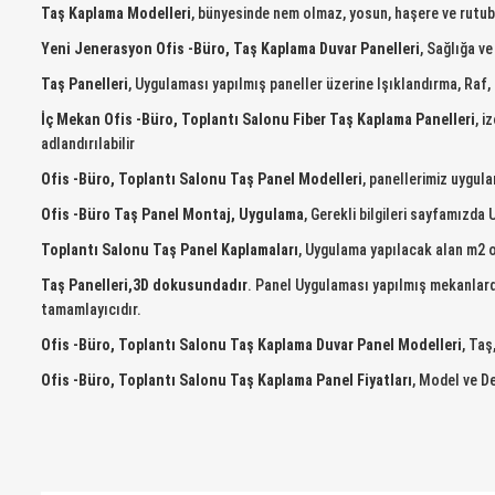
Taş Kaplama Modelleri
, bünyesinde nem olmaz, yosun, haşere ve rutubet 
Yeni Jenerasyon
Ofis -Büro,
Taş Kaplama Duvar Panelleri
, Sağlığa v
Taş Panelleri
, Uygulaması yapılmış paneller üzerine Işıklandırma, Raf, K
İç Mekan
Ofis -Büro, Toplantı Salonu
Fiber Taş Kaplama Panelleri
, i
adlandırılabilir
Ofis -Büro, Toplantı Salonu
Taş Panel Modelleri
, panellerimiz uygul
Ofis -Büro
Taş Panel Montaj, Uygulama
, Gerekli bilgileri sayfamızda
Toplantı Salonu
Taş Panel Kaplamaları
, Uygulama yapılacak alan m2 o
Taş Panelleri,3D dokusundadır
. Panel Uygulaması yapılmış mekanlarda
tamamlayıcıdır.
Ofis -Büro, Toplantı Salonu
Taş Kaplama Duvar Panel Modelleri
, Taş
Ofis -Büro, Toplantı Salonu
Taş Kaplama Panel Fiyatları
, Model ve D