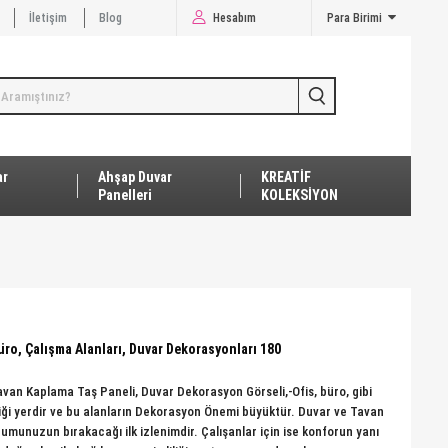
İletişim
Blog
Hesabım
Para Birimi
ar
Ahşap Duvar
KREATİF
Panelleri
KOLEKSİYON
Büro, Çalışma Alanları, Duvar Dekorasyonları 180
avan Kaplama Taş Paneli, Duvar Dekorasyon Görseli,-Ofis, büro, gibi
iği yerdir ve bu alanların Dekorasyon Önemi büyüktür. Duvar ve Tavan
rumunuzun bırakacağı ilk izlenimdir. Çalışanlar için ise konforun yanı