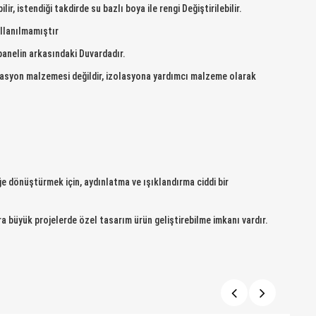
, istendiği takdirde su bazlı boya ile rengi Değiştirilebilir.
ullanılmamıştır
 panelin arkasındaki Duvardadır.
zolasyon malzemesi değildir, izolasyona yardımcı malzeme olarak
ğe dönüştürmek için, aydınlatma ve ışıklandırma ciddi bir
ra büyük projelerde özel tasarım ürün geliştirebilme imkanı vardır.