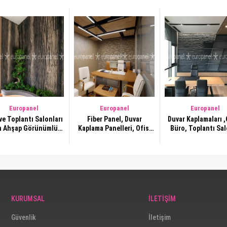
Europanel
Europanel
Europanel
ve Toplantı Salonları
Fiber Panel, Duvar
Duvar Kaplamaları ,
n Ahşap Görünümlü
Kaplama Panelleri, Ofis,
Büro, Toplantı Sa
r Kaplama Panelleri
Büro, Çalışma Alanları,
Taş Duvar Kaplama 
Duvar Dekorasyonları 179
,Duvar Dekorasyon G
, 265
KURUMSAL
İLETİŞİM
Güvenlik
İletişim