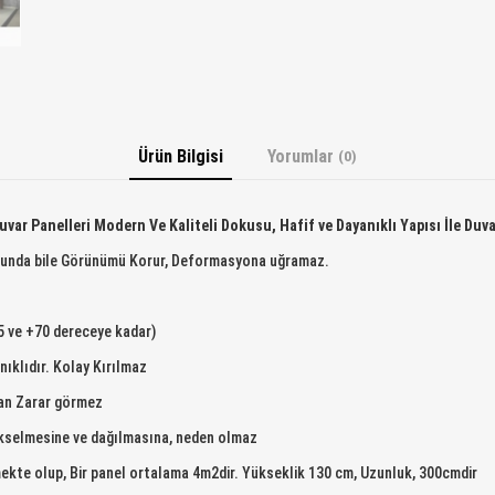
Ürün Bilgisi
Yorumlar
(0)
uvar Panelleri
Modern Ve Kaliteli Dokusu, Hafif ve Dayanıklı Yapısı İle Du
sonunda bile Görünümü Korur, Deformasyona uğramaz.
35 ve +70 dereceye kadar)
ıklıdır. Kolay Kırılmaz
dan Zarar görmez
ükselmesine ve dağılmasına, neden olmaz
mekte olup, Bir panel ortalama 4m2dir. Yükseklik 130 cm, Uzunluk, 300cmdir