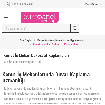
+90 212 272 40 03
Para Birimi
Duvar Panelleri
Duvar Panelleri
Kreatif Koleksiyon
Taş Duvar Kaplama Panelleri
Ana Sayfa
Duvar Kaplama Modelleri ve Uygulamaları
Konut İç Mekan Dekoratif Kaplamaları
Beton Duvar Kaplama Panelleri
Konut İç Mekan Dekoratif Kaplamaları
Tuğla Duvar Kaplama Panelleri
50
adet ürün bulunmuştur.
(1/1)
Ahşap Duvar Kaplama Panelleri
Konut İç Mekanlarında Duvar Kaplama
Uzmanlığı
Karo Duvar Kaplama Panelleri
Ev dekorasyonunda sıradanlığı kıran
dekoratif kaplama
çözümleri, estetiği
Duvar Kaplama Modelleri ve Uygulamaları
dayanıklılıkla buluşturuyor. Odak noktası oluşturmak istenen salon yüzeylerinden,
evin tüm bölümlerine yayılan şık
duvar paneli
detaylarına kadar her ihtiyaca yönelik
İlham Veren Mekanlar
bir seçenek mevcut. Uzun yıllardır mimari projelerin ve yenilikçi evlerin tercihi olan