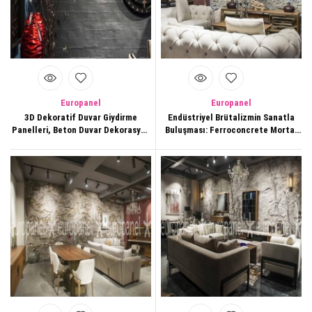
Europanel
Europanel
3D Dekoratif Duvar Giydirme
Endüstriyel Brütalizmin Sanatla
Panelleri, Beton Duvar Dekorasyon
Buluşması: Ferroconcrete Mortar
Paneli,106,
Dekoratif Panel