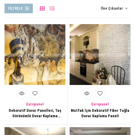
bu koleksiyon, mekanın bütününe lüks ve modern bir kimlik kazandırıyor. Dokusuyla
FILTRELE
fark yaratan, zamansız tasarımlara sahip
kaplama modelleriyle
yaşam alanlarınıza
yeni bir boyut katın.
Europanel
Europanel
Dekoratif Duvar Panelleri, Taş
Mutfak İçin Dekoratif Fiber Tuğla
Görünümlü Duvar Kaplama
Duvar Kaplama Paneli
Panelleri, Fiber Taş Duvar
Paneli,2001