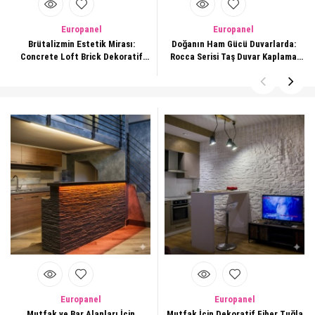
Europanel
Europanel
Brütalizmin Estetik Mirası:
Doğanın Ham Gücü Duvarlarda:
Concrete Loft Brick Dekoratif
Rocca Serisi Taş Duvar Kaplama
Paneller
Panelleri
Europanel
Europanel
Mutfak ve Bar Alanları İçin
Mutfak İçin Dekoratif Fiber Tuğla