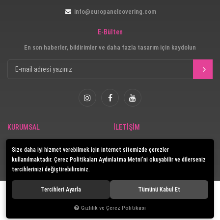
info@europanelcovering.com
E-Bülten
En son haberler, bildirimler ve daha fazla tasarım için kaydolun
KURUMSAL
İLETİŞİM
Güvenlik
İletişim
Size daha iyi hizmet verebilmek için internet sitemizde çerezler
E-Katalog
kullanılmaktadır. Çerez Politikaları Aydınlatma Metni’ni okuyabilir ve dilerseniz
tercihlerinizi değiştirebilirsiniz.
Tercihleri Ayarla
Tümünü Kabul Et
© 2020
Europanel
. Tüm hakları saklıdır.
Gizlilik ve Çerez Politikası