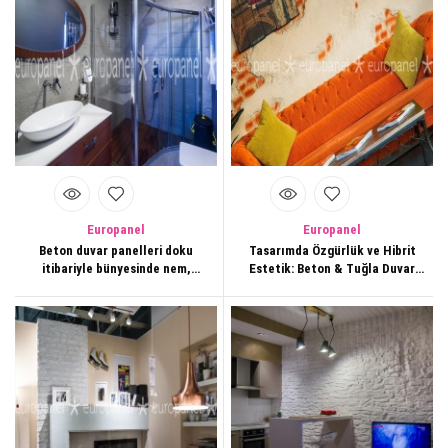
Europanel
Europanel
Beton duvar panelleri doku
Tasarımda Özgürlük ve Hibrit
itibariyle bünyesinde nem,
Estetik: Beton & Tuğla Duvar
yosun, haşere ve rutubet
Kaplama
oluşturmaz