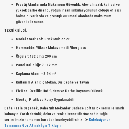
Prestij Alanlarında Maksimum Güvenlik:
Alev almazlık kalitesi ve
yüksek darbe direnci, yoğun insan sirkülasyonunun olduğu ofis içi
bölme duvarlarda ve prestijli kurumsal alanlarda maksimum
güvenilirlik sunar.
TEKNİK BİLGİ:
Model / Seri:
Loft Brick Multicolor
Hammadde:
Yüksek Mukavemetli Fiberglass
Ölçüler:
132 cm x 299 cm
Panel Kalınlığı:
7 - 12 mm
Kaplama Alanı:
~3.94 m²
Kullanım Alanı:
İç Mekan, Dış Cephe ve Tavan
Fiziksel Özellik:
Hafif, Nem ve Darbe Dayanımı Yüksek
Montaj:
Pratik ve Kolay Uygulanabilir
Daha Fazla Seçenek, Daha Şık Mekanlar
Sadece Loft Brick serisi ile sınırlı
kalmayın! Farklı derinlik, doku ve renk alternatiflerine sahip tuğla
serilerimizin tamamını buradan inceleyebilirsiniz:
➤
Koleksiyonun
Tamamına Göz Atmak İçin Tıklayın