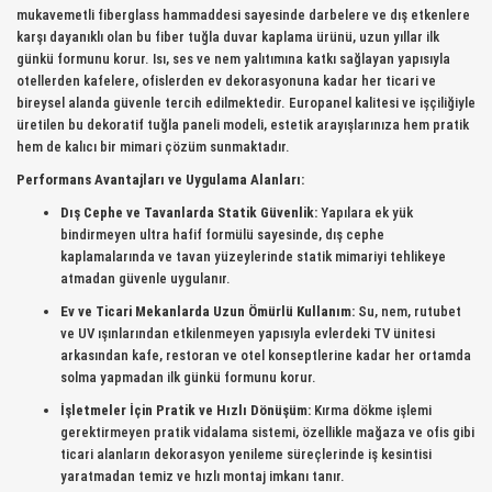
mukavemetli fiberglass hammaddesi sayesinde darbelere ve dış etkenlere
karşı dayanıklı olan bu fiber tuğla duvar kaplama ürünü, uzun yıllar ilk
günkü formunu korur. Isı, ses ve nem yalıtımına katkı sağlayan yapısıyla
otellerden kafelere, ofislerden ev dekorasyonuna kadar her ticari ve
bireysel alanda güvenle tercih edilmektedir. Europanel kalitesi ve işçiliğiyle
üretilen bu dekoratif tuğla paneli modeli, estetik arayışlarınıza hem pratik
hem de kalıcı bir mimari çözüm sunmaktadır.
Performans Avantajları ve Uygulama Alanları:
Dış Cephe ve Tavanlarda Statik Güvenlik:
Yapılara ek yük
bindirmeyen ultra hafif formülü sayesinde, dış cephe
kaplamalarında ve tavan yüzeylerinde statik mimariyi tehlikeye
atmadan güvenle uygulanır.
Ev ve Ticari Mekanlarda Uzun Ömürlü Kullanım:
Su, nem, rutubet
ve UV ışınlarından etkilenmeyen yapısıyla evlerdeki TV ünitesi
arkasından kafe, restoran ve otel konseptlerine kadar her ortamda
solma yapmadan ilk günkü formunu korur.
İşletmeler İçin Pratik ve Hızlı Dönüşüm:
Kırma dökme işlemi
gerektirmeyen pratik vidalama sistemi, özellikle mağaza ve ofis gibi
ticari alanların dekorasyon yenileme süreçlerinde iş kesintisi
yaratmadan temiz ve hızlı montaj imkanı tanır.