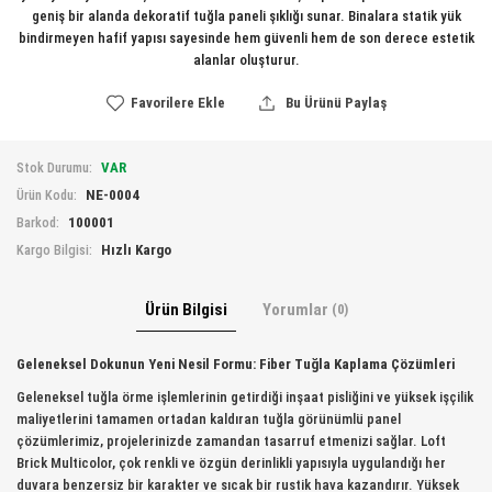
geniş bir alanda dekoratif tuğla paneli şıklığı sunar. Binalara statik yük
bindirmeyen hafif yapısı sayesinde hem güvenli hem de son derece estetik
alanlar oluşturur.
Favorilere Ekle
Bu Ürünü Paylaş
VAR
Stok Durumu:
NE-0004
Ürün Kodu:
100001
Barkod:
Hızlı Kargo
Kargo Bilgisi:
Ürün Bilgisi
Yorumlar
(0)
Geleneksel Dokunun Yeni Nesil Formu: Fiber Tuğla Kaplama Çözümleri
Geleneksel tuğla örme işlemlerinin getirdiği inşaat pisliğini ve yüksek işçilik
maliyetlerini tamamen ortadan kaldıran tuğla görünümlü panel
çözümlerimiz, projelerinizde zamandan tasarruf etmenizi sağlar. Loft
Brick Multicolor, çok renkli ve özgün derinlikli yapısıyla uygulandığı her
duvara benzersiz bir karakter ve sıcak bir rustik hava kazandırır. Yüksek