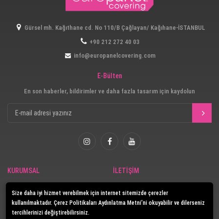
Gürsel mh. Kağıthane cd. No 110/B Çağlayan/ Kağıhane-İSTANBUL
+90 212 272 40 03
info@europanelcovering.com
E-Bülten
En son haberler, bildirimler ve daha fazla tasarım için kaydolun
KURUMSAL
İLETİŞİM
Güvenlik
İletişim
Size daha iyi hizmet verebilmek için internet sitemizde çerezler
E-Katalog
kullanılmaktadır. Çerez Politikaları Aydınlatma Metni’ni okuyabilir ve dilerseniz
tercihlerinizi değiştirebilirsiniz.