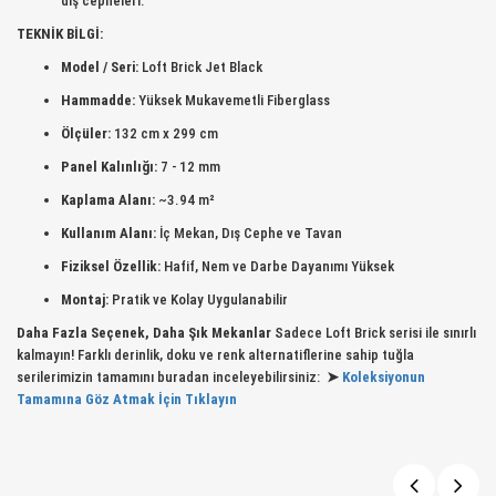
dış cepheleri.
TEKNİK BİLGİ:
Model / Seri:
Loft Brick Jet Black
Hammadde:
Yüksek Mukavemetli Fiberglass
Ölçüler:
132 cm x 299 cm
Panel Kalınlığı:
7 - 12 mm
Kaplama Alanı:
~3.94 m²
Kullanım Alanı:
İç Mekan, Dış Cephe ve Tavan
Fiziksel Özellik:
Hafif, Nem ve Darbe Dayanımı Yüksek
Montaj:
Pratik ve Kolay Uygulanabilir
Daha Fazla Seçenek, Daha Şık Mekanlar
Sadece Loft Brick serisi ile sınırlı
kalmayın! Farklı derinlik, doku ve renk alternatiflerine sahip tuğla
serilerimizin tamamını buradan inceleyebilirsiniz:
➤
Koleksiyonun
Tamamına Göz Atmak İçin Tıklayın