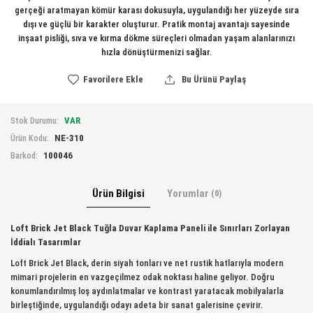
gerçeği aratmayan kömür karası dokusuyla, uygulandığı her yüzeyde sıra
dışı ve güçlü bir karakter oluşturur. Pratik montaj avantajı sayesinde
inşaat pisliği, sıva ve kırma dökme süreçleri olmadan yaşam alanlarınızı
hızla dönüştürmenizi sağlar.
Favorilere Ekle
Bu Ürünü Paylaş
VAR
Stok Durumu:
NE-310
Ürün Kodu:
100046
Barkod:
Ürün Bilgisi
Yorumlar
(0)
Loft Brick Jet Black Tuğla Duvar Kaplama Paneli ile Sınırları Zorlayan
İddialı Tasarımlar
Loft Brick Jet Black, derin siyah tonları ve net rustik hatlarıyla modern
mimari projelerin en vazgeçilmez odak noktası haline geliyor. Doğru
konumlandırılmış loş aydınlatmalar ve kontrast yaratacak mobilyalarla
birleştiğinde, uygulandığı odayı adeta bir sanat galerisine çevirir.