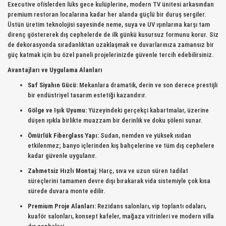
Executive ofislerden lüks gece kulüplerine, modern TV ünitesi arkasından
premium restoran localarına kadar her alanda güçlü bir duruş sergiler.
Üstün üretim teknolojisi sayesinde neme, suya ve UV ışınlarına karşı tam
direnç göstererek dış cephelerde de ilk günkü kusursuz formunu korur. Siz
de dekorasyonda sıradanlıktan uzaklaşmak ve duvarlarınıza zamansız bir
güç katmak için bu özel paneli projelerinizde güvenle tercih edebilirsiniz.
Avantajları ve Uygulama Alanları
Saf Siyahın Gücü:
Mekanlara dramatik, derin ve son derece prestijli
bir endüstriyel tasarım estetiği kazandırır.
Gölge ve Işık Uyumu:
Yüzeyindeki gerçekçi kabartmalar, üzerine
düşen ışıkla birlikte muazzam bir derinlik ve doku şöleni sunar.
Ömürlük Fiberglass Yapı:
Sudan, nemden ve yüksek ısıdan
etkilenmez; banyo içlerinden kış bahçelerine ve tüm dış cephelere
kadar güvenle uygulanır.
Zahmetsiz Hızlı Montaj:
Harç, sıva ve uzun süren tadilat
süreçlerini tamamen devre dışı bırakarak vida sistemiyle çok kısa
sürede duvara monte edilir.
Premium Proje Alanları:
Rezidans salonları, vip toplantı odaları,
kuaför salonları, konsept kafeler, mağaza vitrinleri ve modern villa