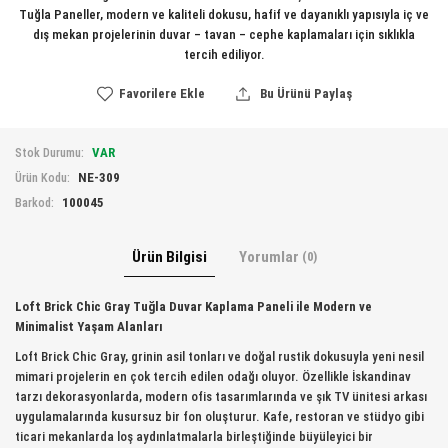
Tuğla Paneller, modern ve kaliteli dokusu, hafif ve dayanıklı yapısıyla iç ve
dış mekan projelerinin duvar – tavan – cephe kaplamaları için sıklıkla
tercih ediliyor.
Favorilere Ekle
Bu Ürünü Paylaş
VAR
Stok Durumu:
NE-309
Ürün Kodu:
100045
Barkod:
Ürün Bilgisi
Yorumlar
(0)
Loft Brick Chic Gray Tuğla Duvar Kaplama Paneli ile Modern ve
Minimalist Yaşam Alanları
Loft Brick Chic Gray, grinin asil tonları ve doğal rustik dokusuyla yeni nesil
mimari projelerin en çok tercih edilen odağı oluyor. Özellikle İskandinav
tarzı dekorasyonlarda, modern ofis tasarımlarında ve şık TV ünitesi arkası
uygulamalarında kusursuz bir fon oluşturur. Kafe, restoran ve stüdyo gibi
ticari mekanlarda loş aydınlatmalarla birleştiğinde büyüleyici bir