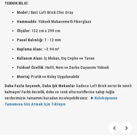
TEKNİK BİLGİ:
Model / Seri:
Loft Brick Chic Gray
Hammadde:
Yüksek Mukavemetli Fiberglass
Ölçüler:
132 cm x 299 cm
Panel Kalınlığı:
7 - 12 mm
Kaplama Alanı:
~3.94 m²
Kullanım Alanı:
İç Mekan, Dış Cephe ve Tavan
Fiziksel Özellik:
Hafif, Nem ve Darbe Dayanımı Yüksek
Montaj:
Pratik ve Kolay Uygulanabilir
Daha Fazla Seçenek, Daha Şık Mekanlar
Sadece Loft Brick serisi ile sınırlı
kalmayın! Farklı derinlik, doku ve renk alternatiflerine sahip tuğla
serilerimizin tamamını buradan inceleyebilirsiniz:
➤
Koleksiyonun
Tamamına Göz Atmak İçin Tıklayın