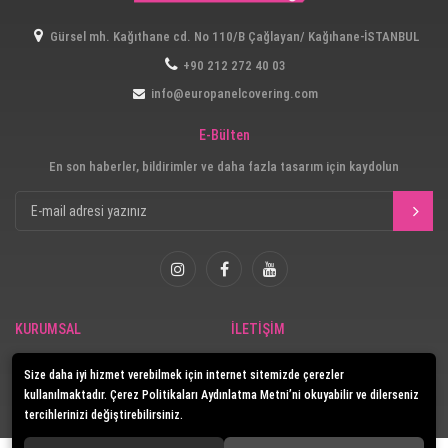
Gürsel mh. Kağıthane cd. No 110/B Çağlayan/ Kağıhane-İSTANBUL
+90 212 272 40 03
info@europanelcovering.com
E-Bülten
En son haberler, bildirimler ve daha fazla tasarım için kaydolun
KURUMSAL
İLETİŞİM
Güvenlik
İletişim
Size daha iyi hizmet verebilmek için internet sitemizde çerezler
E-Katalog
kullanılmaktadır. Çerez Politikaları Aydınlatma Metni’ni okuyabilir ve dilerseniz
tercihlerinizi değiştirebilirsiniz.