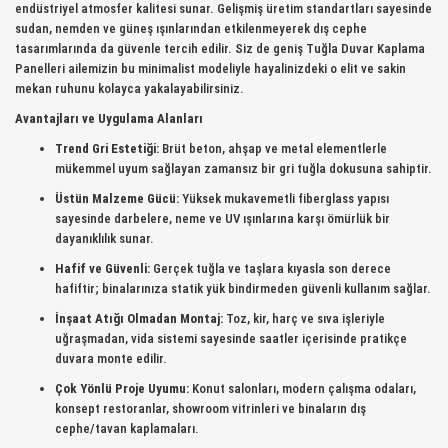
endüstriyel atmosfer kalitesi sunar. Gelişmiş üretim standartları sayesinde
sudan, nemden ve güneş ışınlarından etkilenmeyerek dış cephe
tasarımlarında da güvenle tercih edilir. Siz de geniş Tuğla Duvar Kaplama
Panelleri ailemizin bu minimalist modeliyle hayalinizdeki o elit ve sakin
mekan ruhunu kolayca yakalayabilirsiniz.
Avantajları ve Uygulama Alanları
Trend Gri Estetiği:
Brüt beton, ahşap ve metal elementlerle
mükemmel uyum sağlayan zamansız bir gri tuğla dokusuna sahiptir.
Üstün Malzeme Gücü:
Yüksek mukavemetli fiberglass yapısı
sayesinde darbelere, neme ve UV ışınlarına karşı ömürlük bir
dayanıklılık sunar.
Hafif ve Güvenli:
Gerçek tuğla ve taşlara kıyasla son derece
hafiftir; binalarınıza statik yük bindirmeden güvenli kullanım sağlar.
İnşaat Atığı Olmadan Montaj:
Toz, kir, harç ve sıva işleriyle
uğraşmadan, vida sistemi sayesinde saatler içerisinde pratikçe
duvara monte edilir.
Çok Yönlü Proje Uyumu:
Konut salonları, modern çalışma odaları,
konsept restoranlar, showroom vitrinleri ve binaların dış
cephe/tavan kaplamaları.