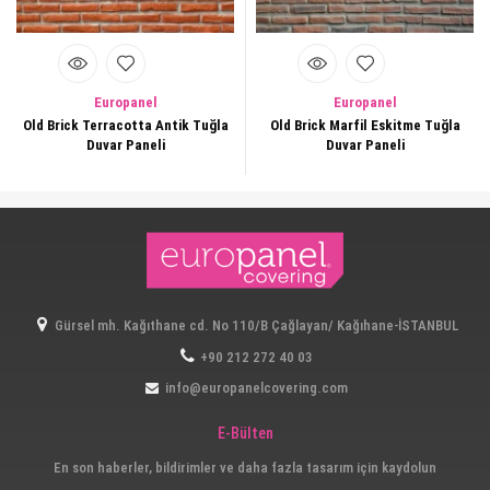
Europanel
Europanel
Old Brick Terracotta Antik Tuğla
Old Brick Marfil Eskitme Tuğla
Duvar Paneli
Duvar Paneli
Gürsel mh. Kağıthane cd. No 110/B Çağlayan/ Kağıhane-İSTANBUL
+90 212 272 40 03
info@europanelcovering.com
E-Bülten
En son haberler, bildirimler ve daha fazla tasarım için kaydolun