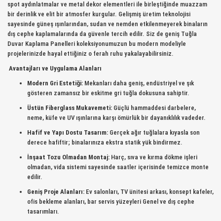
spot aydınlatmalar ve metal dekor elementleri ile birleştiğinde muazzam
bir derinlik ve elit bir atmosfer kurgular. Gelişmiş üretim teknolojisi
sayesinde güneş ışınlarından, sudan ve nemden etkilenmeyerek binaların
dış cephe kaplamalarında da güvenle tercih edilir. Siz de geniş Tuğla
Duvar Kaplama Panelleri koleksiyonumuzun bu modern modeliyle
projelerinizde hayal ettiğiniz o ferah ruhu yakalayabilirsiniz.
Avantajları ve Uygulama Alanları
Modern Gri Estetiği:
Mekanları daha geniş, endüstriyel ve şık
gösteren zamansız bir eskitme gri tuğla dokusuna sahiptir.
Üstün Fiberglass Mukavemeti:
Güçlü hammaddesi darbelere,
neme, küfe ve UV ışınlarına karşı ömürlük bir dayanıklılık vadeder.
Hafif ve Yapı Dostu Tasarım:
Gerçek ağır tuğlalara kıyasla son
derece hafiftir; binalarınıza ekstra statik yük bindirmez.
İnşaat Tozu Olmadan Montaj:
Harç, sıva ve kırma dökme işleri
olmadan, vida sistemi sayesinde saatler içerisinde temizce monte
edilir.
Geniş Proje Alanları:
Ev salonları, TV ünitesi arkası, konsept kafeler,
ofis bekleme alanları, bar servis yüzeyleri Genel ve dış cephe
tasarımları.