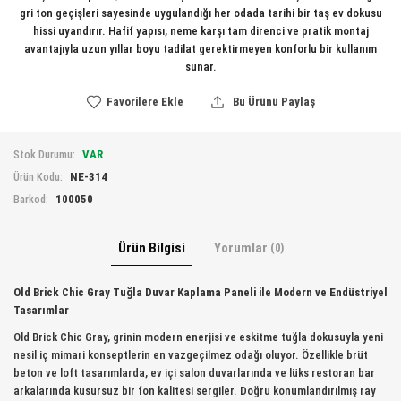
gri ton geçişleri sayesinde uygulandığı her odada tarihi bir taş ev dokusu
hissi uyandırır. Hafif yapısı, neme karşı tam direnci ve pratik montaj
avantajıyla uzun yıllar boyu tadilat gerektirmeyen konforlu bir kullanım
sunar.
Favorilere Ekle
Bu Ürünü Paylaş
VAR
Stok Durumu:
NE-314
Ürün Kodu:
100050
Barkod:
Ürün Bilgisi
Yorumlar
(0)
Old Brick Chic Gray Tuğla Duvar Kaplama Paneli ile Modern ve Endüstriyel
Tasarımlar
Old Brick Chic Gray, grinin modern enerjisi ve eskitme tuğla dokusuyla yeni
nesil iç mimari konseptlerin en vazgeçilmez odağı oluyor. Özellikle brüt
beton ve loft tasarımlarda, ev içi salon duvarlarında ve lüks restoran bar
arkalarında kusursuz bir fon kalitesi sergiler. Doğru konumlandırılmış ray