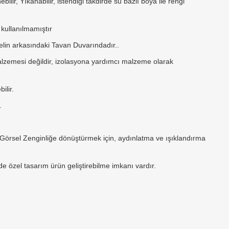
ir, Yıkanabilir, istendiği takdirde su bazlı boya ile rengi
 kullanılmamıştır
nelin arkasındaki Tavan Duvarındadır..
malzemesi değildir, izolasyona yardımcı malzeme olarak
ilir.
.
 Görsel Zenginliğe dönüştürmek için, aydınlatma ve ışıklandırma
de özel tasarım ürün geliştirebilme imkanı vardır.