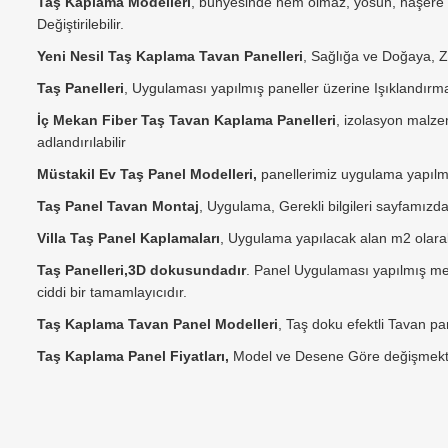
Taş Kaplama Modelleri
, bünyesinde nem olmaz, yosun, haşere ve 
Değiştirilebilir.
Yeni Nesil Taş Kaplama Tavan Panelleri
, Sağlığa ve Doğaya, Za
Taş Panelleri
, Uygulaması yapılmış paneller üzerine Işıklandırma
İç Mekan Fiber Taş Tavan Kaplama Panelleri
, izolasyon malze
adlandırılabilir
Müstakil Ev Taş Panel Modelleri,
panellerimiz uygulama yapılm
Taş Panel Tavan Montaj
, Uygulama, Gerekli bilgileri sayfamızda
Villa Taş Panel Kaplamaları
, Uygulama yapılacak alan m2 olarak 
Taş Panelleri,3D dokusundadır
. Panel Uygulaması yapılmış mek
ciddi bir tamamlayıcıdır.
Taş Kaplama Tavan Panel Modelleri
, Taş doku efektli Tavan pa
Taş Kaplama Panel Fiyatları,
Model ve Desene Göre değişmekte