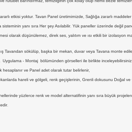
rutubet barındırmaz, temizliğinin çok kolay olup nemli bezle temizlenebil
rarlı etkisi yoktur. Tavan Panel üretimimizde, Sağlığa zararlı maddeler
 sisteminin yanı sıra Her şey Asılabilir. Yük paneller üzerinde değil pa
mesi olarak düşünülemez, direk ses, yalıtım ve ısı etkili bir izolasyon 
ış Tavandan sökülüp, başka bir mekan, duvar veya Tavana monte edileb
 Uygulama - Montaj bölümünden görselleri ile birlikte inceleyebilirsiniz
hesaplanır ve Panel adet olarak tutar belirlenir,
anlarda hareli ve gölgeli, renk geçişlerinin, Grenli dokusunu Doğal ve
nellerinde yüzlerce renk ve model alternatifinin yanı sıra büyük projeler
dir.