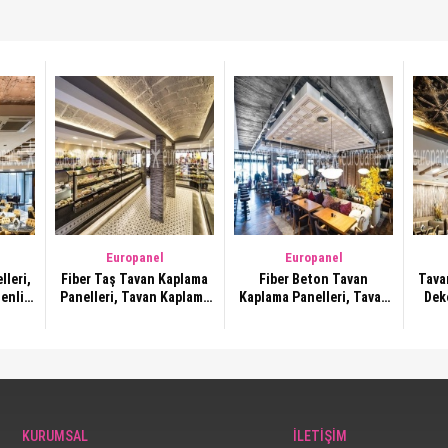
Europanel
Europanel
leri,
Fiber Taş Tavan Kaplama
Fiber Beton Tavan
Tava
enli
Panelleri, Tavan Kaplama
Kaplama Panelleri, Tavan
Dek
21
Dekorasyonları ,1923
Kaplama Dekorasyonları
T
,1922
KURUMSAL
İLETİŞİM