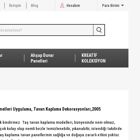
İletişim
Blog
Hesabım
Para Birimi
ar
Ahşap Duvar
KREATİF
Panelleri
KOLEKSİYON
anelleri Uygulama, Tavan Kaplama Dekorasyonları,2005
lık bindirmez. Taş tavan kaplama modelleri, bünyesinde nem olmaz,
ok kolay olup nemli bezle temizlenebilir, yıkanabilir, istendiği takdirde
l taş kaplama tavan panellerinin sağlığa ve doğaya zararlı etkisi yoktur.