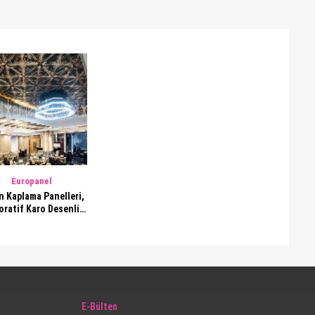
Europanel
n Kaplama Panelleri,
oratif Karo Desenli
avan Paneli, 840
E-Bülten